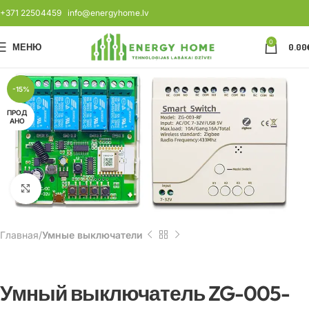
+371 22504459
info@energyhome.lv
0
МЕНЮ
0.00
-15%
ПРОД
АНО
Нажмите, чтобы увеличить
Главная
Умные выключатели
Умный выключатель ZG-005-