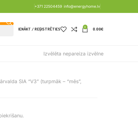
+371 22504459
info@energyhome.lv
0
IENĀKT / REĢISTRĒTIES
0.00
€
Izvēlēta nepareiza izvēlne
pārvalda SIA “V3” (turpmāk – “mēs”,
piekrišanu.