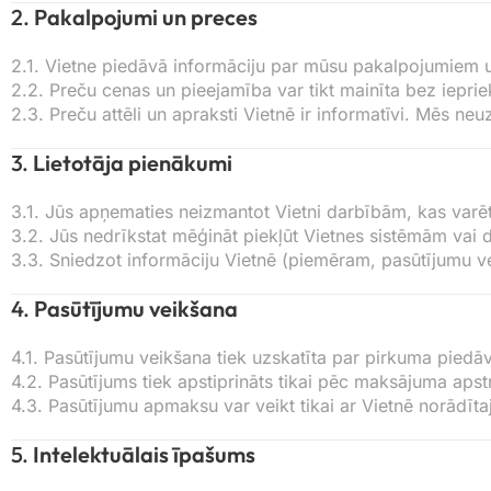
2.
Pakalpojumi un preces
2.1. Vietne piedāvā informāciju par mūsu pakalpojumiem u
2.2. Preču cenas un pieejamība var tikt mainīta bez iepri
2.3. Preču attēli un apraksti Vietnē ir informatīvi. Mēs n
3.
Lietotāja pienākumi
3.1. Jūs apņematies neizmantot Vietni darbībām, kas varētu
3.2. Jūs nedrīkstat mēģināt piekļūt Vietnes sistēmām vai d
3.3. Sniedzot informāciju Vietnē (piemēram, pasūtījumu veik
4.
Pasūtījumu veikšana
4.1. Pasūtījumu veikšana tiek uzskatīta par pirkuma piedā
4.2. Pasūtījums tiek apstiprināts tikai pēc maksājuma ap
4.3. Pasūtījumu apmaksu var veikt tikai ar Vietnē norādī
5.
Intelektuālais īpašums