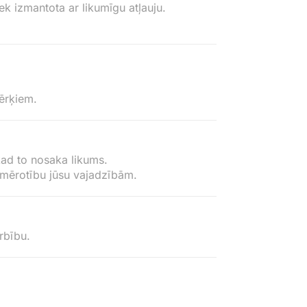
iek izmantota ar likumīgu atļauju.
mērķiem.
kad to nosaka likums.
iemērotību jūsu vajadzībām.
rbību.