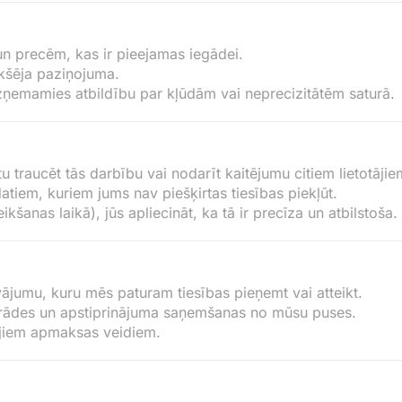
n precēm, kas ir pieejamas iegādei.
ekšēja paziņojuma.
euzņemamies atbildību par kļūdām vai neprecizitātēm saturā.
 traucēt tās darbību vai nodarīt kaitējumu citiem lietotājie
atiem, kuriem jums nav piešķirtas tiesības piekļūt.
šanas laikā), jūs apliecināt, ka tā ir precīza un atbilstoša.
vājumu, kuru mēs paturam tiesības pieņemt vai atteikt.
strādes un apstiprinājuma saņemšanas no mūsu puses.
tajiem apmaksas veidiem.