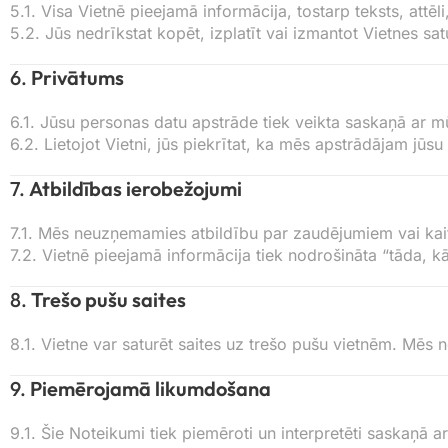
5.1. Visa Vietnē pieejamā informācija, tostarp teksts, attē
5.2. Jūs nedrīkstat kopēt, izplatīt vai izmantot Vietnes s
6.
Privātums
6.1. Jūsu personas datu apstrāde tiek veikta saskaņā ar 
6.2. Lietojot Vietni, jūs piekrītat, ka mēs apstrādājam jūs
7.
Atbildības ierobežojumi
7.1. Mēs neuzņemamies atbildību par zaudējumiem vai kaitē
7.2. Vietnē pieejamā informācija tiek nodrošināta “tāda, k
8.
Trešo pušu saites
8.1. Vietne var saturēt saites uz trešo pušu vietnēm. Mēs
9.
Piemērojamā likumdošana
9.1. Šie Noteikumi tiek piemēroti un interpretēti saskaņā a