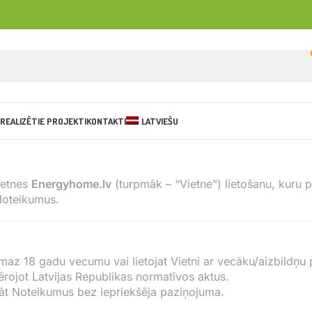
REALIZĒTIE PROJEKTI
KONTAKTI
LATVIEŠU
ietnes
Energyhome.lv
(turpmāk – “Vietne”) lietošanu, kuru 
 Noteikumus.
vismaz 18 gadu vecumu vai lietojat Vietni ar vecāku/aizbildņu 
vērojot Latvijas Republikas normatīvos aktus.
ināt Noteikumus bez iepriekšēja paziņojuma.