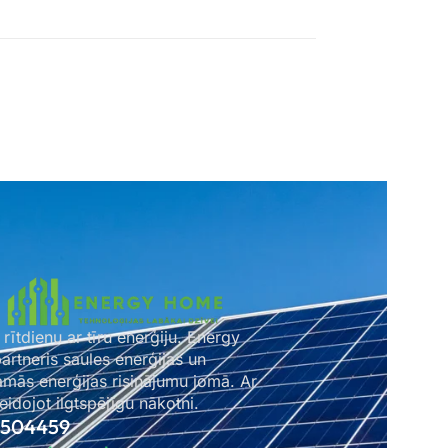
 rītdienu ar tīru enerģiju. Energy
rtneris saules enerģijas un
amās enerģijas risinājumu jomā. Ar
idojot ilgtspējīgu nākotni.
2504459