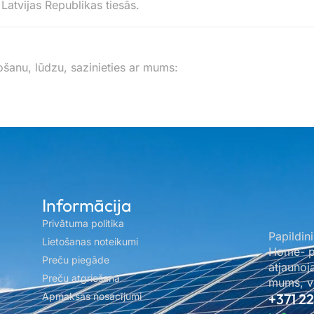
 Latvijas Republikas tiesās.
ošanu, lūdzu, sazinieties ar mums:
Informācija
Privātuma politika
Papildini
Lietošanas noteikumi
Home- pa
Preču piegāde
atjaunoj
Preču atgriešana
mums, ve
Apmaksas nosacījumi
+371 2