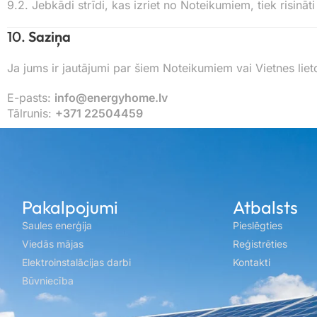
9.2. Jebkādi strīdi, kas izriet no Noteikumiem, tiek risināti
10.
Saziņa
Ja jums ir jautājumi par šiem Noteikumiem vai Vietnes liet
E-pasts:
info@energyhome.lv
Tālrunis:
+371 22504459
Pakalpojumi
Atbalsts
Saules enerģija
Pieslēgties
Viedās mājas
Reģistrēties
Elektroinstalācijas darbi
Kontakti
Būvniecība