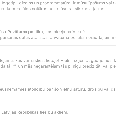
li, logotipi, dizains un programmatūra, ir mūsu īpašums vai t
aturu komerciālos nolūkos bez mūsu rakstiskas atļaujas.
mūsu
Privātuma politiku
, kas pieejama Vietnē.
u personas datus atbilstoši privātuma politikā norādītajiem 
jumu, kas var rasties, lietojot Vietni, izņemot gadījumus, 
āda tā ir”, un mēs negarantējam tās pilnīgu precizitāti vai p
 neuzņemamies atbildību par šo vietņu saturu, drošību vai da
r Latvijas Republikas tiesību aktiem.