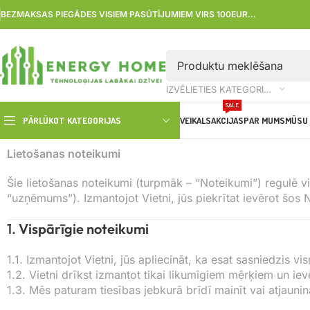
BEZMAKSAS PIEGĀDES VISIEM PASŪTĪJUMIEM VIRS 100EUR…
IZVĒLIETIES KATEGORIJU
SALE
PĀRLŪKOT KATEGORIJAS
VEIKALS
AKCIJAS
PAR MUMS
MŪSU 
Lietošanas noteikumi
Šie lietošanas noteikumi (turpmāk – “Noteikumi”) regulē v
“uzņēmums”). Izmantojot Vietni, jūs piekrītat ievērot šos
1.
Vispārīgie noteikumi
1.1. Izmantojot Vietni, jūs apliecināt, ka esat sasniedzis 
1.2. Vietni drīkst izmantot tikai likumīgiem mērķiem un ie
1.3. Mēs paturam tiesības jebkurā brīdī mainīt vai atjaun