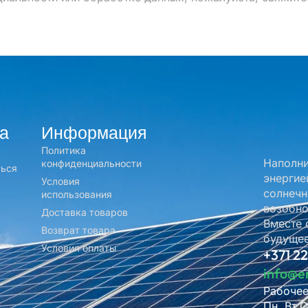
а
Информация
Политика
Наполни
конфиденциальности
ться
энергие
Условия
солнечн
использования
возобно
Доставка товаров
Вместе 
Возврат товара
будущее
Условия оплаты
+371 2
info@e
Рабочее
Пн. Вт.С