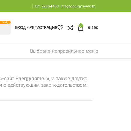
+371 22504459
info@energyhome.lv
0
ВХОД / РЕГИСТРАЦИЯ
0.00
€
Выбрано неправильное меню
еб-сайт
Energyhome.lv
, а также другие
ии с действующим законодательством,