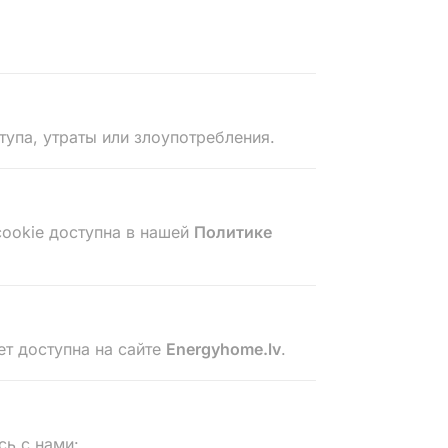
упа, утраты или злоупотребления.
cookie доступна в нашей
Политике
ет доступна на сайте
Energyhome.lv
.
сь с нами: