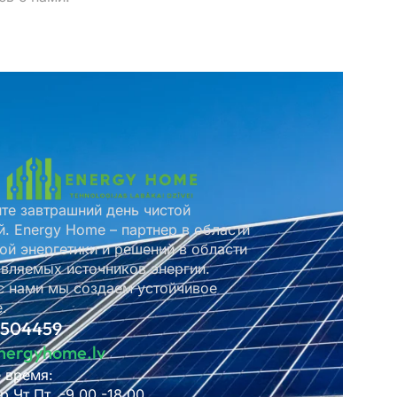
те завтрашний день чистой
й. Energy Home – партнер в области
ой энергетики и решений в области
вляемых источников энергии.
с нами мы создаем устойчивое
.
2504459
nergyhome.lv
 время:
р.Чт.Пт. -9.00 -18.00