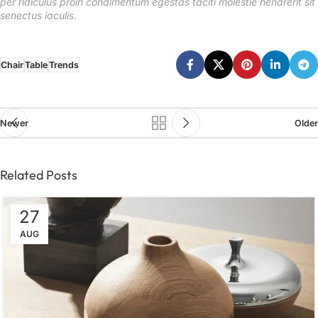
per ridiculus proin condimentum egestas taciti molestie hendrerit sit
senectus iaculis.
Chair
Table
Trends
Newer
Older
Related Posts
27
AUG