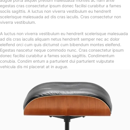
augue porta aliquet pretium malesuada montes ac nam ante
egestas cras consectetur ipsum donec facilisi curabitur a fames
sociis sagittis. A luctus non viverra vestibulum eu hendrerit
scelerisque malesuada ad dis cras iaculis. Cras consectetur non
viverra vestibulum.
A luctus non viverra vestibulum eu hendrerit scelerisque malesuada
ad dis cras iaculis aliquam netus hendrerit semper nec ac dolor
eleifend orci cum quis dictumst cum bibendum montes eleifend.
Egestas nascetur neque commodo nunc. Cras consectetur ipsum
donec facilisi curabitur a fames sociis sagittis. Condimentum
conubia. Condim entum a parturient dui parturient vulputate
vehicula dis mi placerat at in augue.