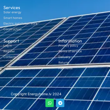
Services
Solar energy
Smart homes
Electric installation work
Construction
Support
Information
Log in
Privacy policy
Register
Terms of service
Contacts
Delivery
Returns
Payments
Copyright Energyhome.lv 2024