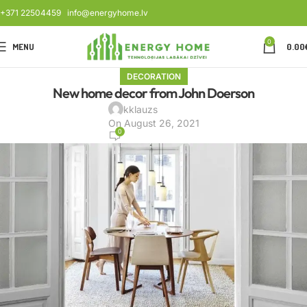
+371 22504459
info@energyhome.lv
0
MENU
0.00
DECORATION
New home decor from John Doerson
kklauzs
On August 26, 2021
0