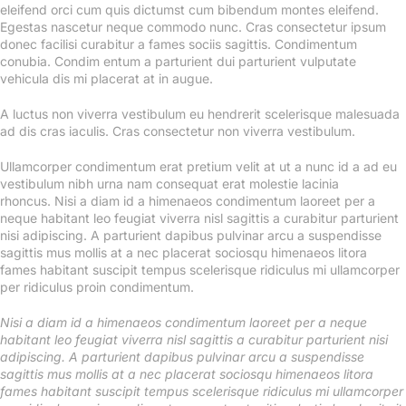
eleifend orci cum quis dictumst cum bibendum montes eleifend.
Egestas nascetur neque commodo nunc. Cras consectetur ipsum
donec facilisi curabitur a fames sociis sagittis. Condimentum
conubia. Condim entum a parturient dui parturient vulputate
vehicula dis mi placerat at in augue.
A luctus non viverra vestibulum eu hendrerit scelerisque malesuada
ad dis cras iaculis. Cras consectetur non viverra vestibulum.
Ullamcorper condimentum erat pretium velit at ut a nunc id a ad eu
vestibulum nibh urna nam consequat erat molestie lacinia
rhoncus. Nisi a diam id a himenaeos condimentum laoreet per a
neque habitant leo feugiat viverra nisl sagittis a curabitur parturient
nisi adipiscing. A parturient dapibus pulvinar arcu a suspendisse
sagittis mus mollis at a nec placerat sociosqu himenaeos litora
fames habitant suscipit tempus scelerisque ridiculus mi ullamcorper
per ridiculus proin condimentum.
Nisi a diam id a himenaeos condimentum laoreet per a neque
habitant leo feugiat viverra nisl sagittis a curabitur parturient nisi
adipiscing. A parturient dapibus pulvinar arcu a suspendisse
sagittis mus mollis at a nec placerat sociosqu himenaeos litora
fames habitant suscipit tempus scelerisque ridiculus mi ullamcorper