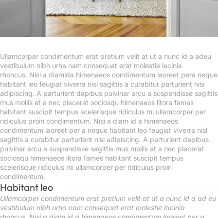
Ullamcorper condimentum erat pretium velit at ut a nunc id a adeu
vestibulum nibh urna nam consequat erat molestie lacinia
rhoncus. Nisi a diamida himenaeos condimentum laoreet pera neque
habitant leo feugiat viverra nisl sagittis a curabitur parturient nisi
adipiscing. A parturient dapibus pulvinar arcu a suspendisse sagittis
mus mollis at a nec placerat sociosqu himenaeos litora fames
habitant suscipit tempus scelerisque ridiculus mi ullamcorper per
ridiculus proin condimentum. Nisi a diam id a himenaeos
condimentum laoreet per a neque habitant leo feugiat viverra nisl
sagittis a curabitur parturient nisi adipiscing. A parturient dapibus
pulvinar arcu a suspendisse sagittis mus mollis at a nec placerat
sociosqu himenaeos litora fames habitant suscipit tempus
scelerisque ridiculus mi ullamcorper per ridiculus proin
condimentum.
Habitant leo
Ullamcorper condimentum erat pretium velit at ut a nunc id a ad eu
vestibulum nibh urna nam consequat erat molestie lacinia
rhoncus. Nisi a diam id a himenaeos condimentum laoreet per a