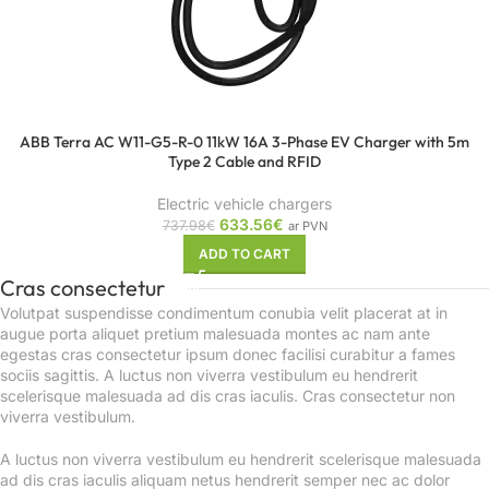
ABB Terra AC W11-G5-R-0 11kW 16A 3-Phase EV Charger with 5m
Type 2 Cable and RFID
Electric vehicle chargers
633.56
€
737.98
€
ar PVN
ADD TO CART
Cras consectetur
Volutpat suspendisse condimentum conubia velit placerat at in
augue porta aliquet pretium malesuada montes ac nam ante
egestas cras consectetur ipsum donec facilisi curabitur a fames
sociis sagittis. A luctus non viverra vestibulum eu hendrerit
scelerisque malesuada ad dis cras iaculis. Cras consectetur non
viverra vestibulum.
A luctus non viverra vestibulum eu hendrerit scelerisque malesuada
ad dis cras iaculis aliquam netus hendrerit semper nec ac dolor