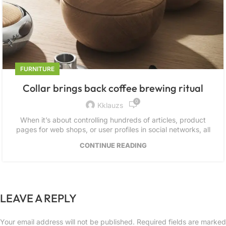
FURNITURE
Collar brings back coffee brewing ritual
0
Kklauzs
When it’s about controlling hundreds of articles, product
pages for web shops, or user profiles in social networks, all
CONTINUE READING
LEAVE A REPLY
Your email address will not be published.
Required fields are marked