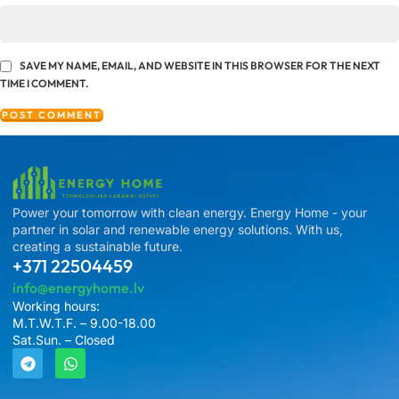
SAVE MY NAME, EMAIL, AND WEBSITE IN THIS BROWSER FOR THE NEXT
TIME I COMMENT.
Power your tomorrow with clean energy. Energy Home - your
partner in solar and renewable energy solutions. With us,
creating a sustainable future.
+371 22504459
info@energyhome.lv
Working hours:
M.T.W.T.F. – 9.00-18.00
Sat.Sun. – Closed