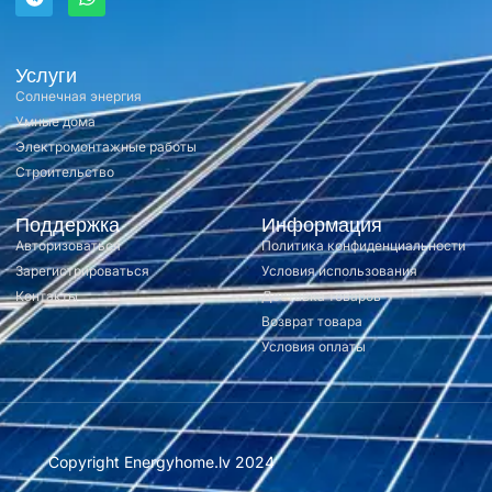
Услуги
Солнечная энергия
Умные дома
Электромонтажные работы
Строительство
Поддержка
Информация
Авторизоваться
Политика конфиденциальности
Зарегистрироваться
Условия использования
Контакты
Доставка товаров
Возврат товара
Условия оплаты
Copyright Energyhome.lv 2024