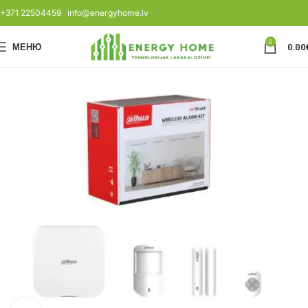
+371 22504459
info@energyhome.lv
0
МЕНЮ
0.00