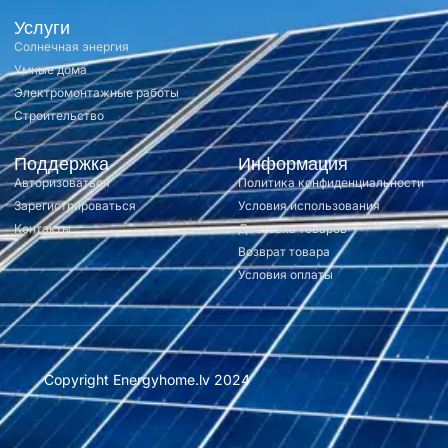
Услуги
Солнечная энергия
Умные дома
Электромонтажные работы
Строительство
Поддержка
Информация
Авторизоваться
Политика конфиденциальности
Зарегистрироваться
Условия использования
Контакты
Доставка товаров
Возврат товара
Условия оплаты
Copyright Energyhome.lv 2024