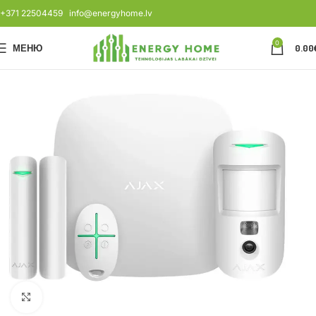
+371 22504459
info@energyhome.lv
0
МЕНЮ
0.00
Нажмите, чтобы увеличить