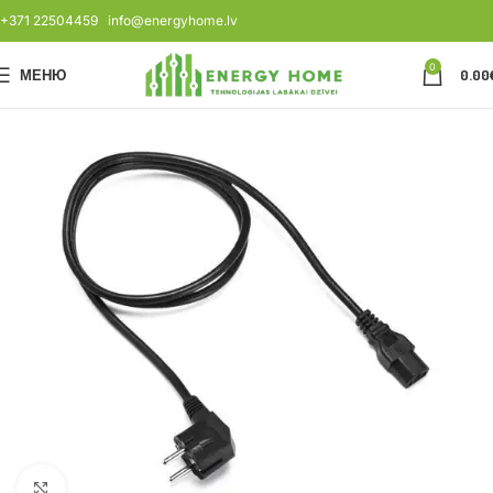
+371 22504459
info@energyhome.lv
0
МЕНЮ
0.00
Нажмите, чтобы увеличить