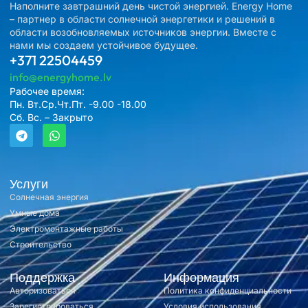
Наполните завтрашний день чистой энергией. Energy Home
– партнер в области солнечной энергетики и решений в
области возобновляемых источников энергии. Вместе с
нами мы создаем устойчивое будущее.
+371 22504459
info@energyhome.lv
Рабочее время:
Пн. Вт.Ср.Чт.Пт. -9.00 -18.00
Сб. Вс. – Закрыто
Услуги
Солнечная энергия
Умные дома
Электромонтажные работы
Строительство
Поддержка
Информация
Авторизоваться
Политика конфиденциальности
Зарегистрироваться
Условия использования