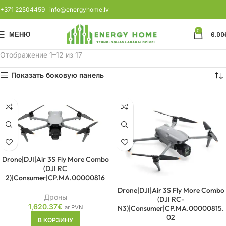
+371 22504459
info@energyhome.lv
0
МЕНЮ
0.00
Отображение 1–12 из 17
Показать боковую панель
Drone|DJI|Air 3S Fly More Combo
(DJI RC
2)|Consumer|CP.MA.00000816
Drone|DJI|Air 3S Fly More Combo
Дроны
(DJI RC-
1,620.37
€
ar PVN
N3)|Consumer|CP.MA.00000815.
02
В КОРЗИНУ