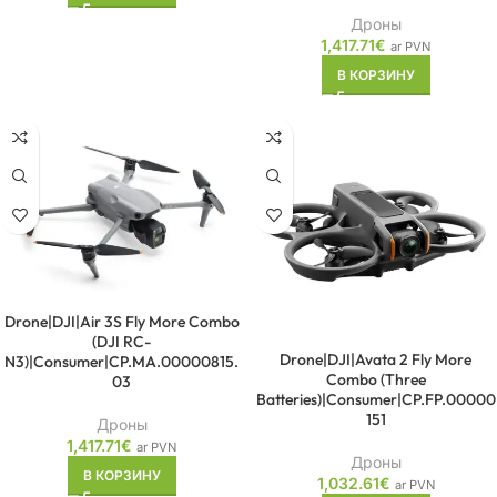
Дроны
1,417.71
€
ar PVN
В КОРЗИНУ
Drone|DJI|Air 3S Fly More Combo
(DJI RC-
Drone|DJI|Avata 2 Fly More
N3)|Consumer|CP.MA.00000815.
Combo (Three
03
Batteries)|Consumer|CP.FP.00000
151
Дроны
1,417.71
€
ar PVN
Дроны
В КОРЗИНУ
1,032.61
€
ar PVN