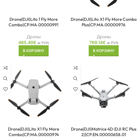
Drone|DJI|Lito 1 Fly More
Drone|DJI|Lito X1 Fly More Combo
Combo|CP.MA.00000991
Plus|CP.MA.00000976
Дроны
Дроны
485.40
€
769.14
€
ar PVN
ar PVN
В КОРЗИНУ
В КОРЗИНУ
Drone|DJI|Lito X1 Fly More
Drone|DJI|Matrice 4D (DJI RC Plus
Combo|CP.MA.00000974
2)|CP.EN.00000658.01