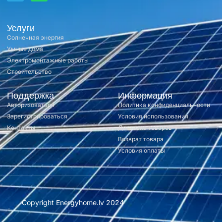
Услуги
Солнечная энергия
Умные дома
Электромонтажные работы
Строительство
Поддержка
Информация
Авторизоваться
Политика конфиденциальности
Зарегистрироваться
Условия использования
Контакты
Доставка товаров
Возврат товара
Условия оплаты
Copyright Energyhome.lv 2024