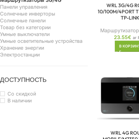
Маршрутизаторы 3G/4G
WRL 3G/4G R
Панели управления
10/100M/4PORT 
Солнечные инверторы
TP-LIN
Солнечные панели
Товар без категории
Маршрутизатор
Умные выключатели
23.55
€
ar
Умные осветительные устройства
В КОРЗИН
Хранение энергии
Электростанции
ДОСТУПНОСТЬ
Со скидкой
В наличии
WRL 4G RO