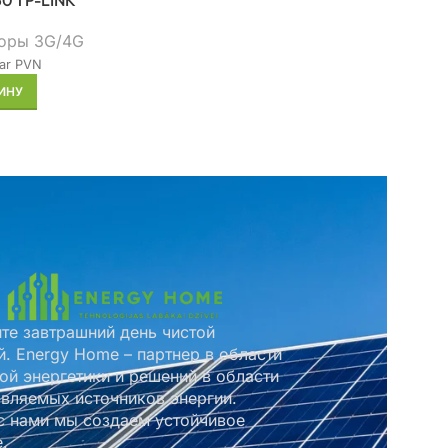
0 TP-LINK
оры 3G/4G
ar PVN
ИНУ
те завтрашний день чистой
й. Energy Home – партнер в области
ой энергетики и решений в области
вляемых источников энергии.
с нами мы создаем устойчивое
.