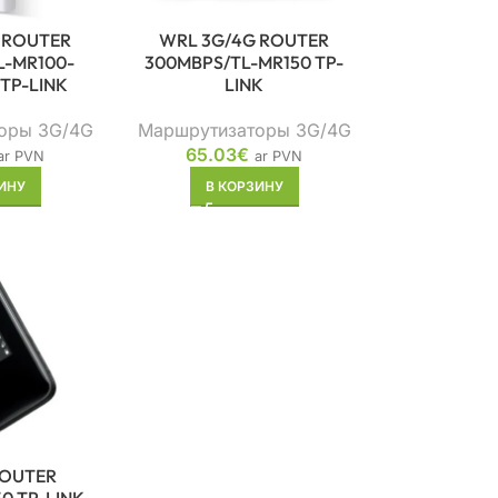
 ROUTER
WRL 3G/4G ROUTER
L-MR100-
300MBPS/TL-MR150 TP-
TP-LINK
LINK
оры 3G/4G
Маршрутизаторы 3G/4G
65.03
€
ar PVN
ar PVN
ИНУ
В КОРЗИНУ
ROUTER