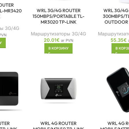
OUTER
WRL 3G/4G ROUTER
WRL 3G/4G
TL-MR3420
150MBPS/PORTABLE TL-
300MBPS/T
K
MR3020 TP-LINK
OUTDOOR 
ы 3G/4G
Маршрутизаторы 3G/4G
Маршрутизат
 PVN
20.01
€
55.35
€
ar PVN
У
В КОРЗИНУ
В КОРЗ
UTER
WRL 4G ROUTER
WRL 4G 