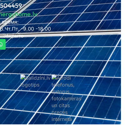
2504459
nergyhome.lv
 время:
р.Чт.Пт. -9.00 -18.00
 – Закрыто