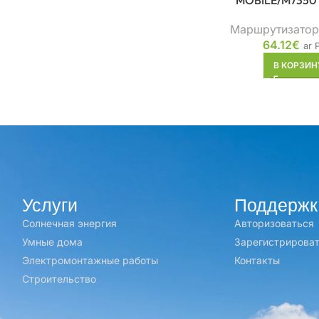
MOBILE/M7350 
Маршрутизатор
64.12
€
ar 
В КОРЗИН
Услуги
Поддержк
Солнечная энергия
Авторизоваться
Умные дома
Зарегистрирова
Электромонтажные работы
Контакты
Строительство