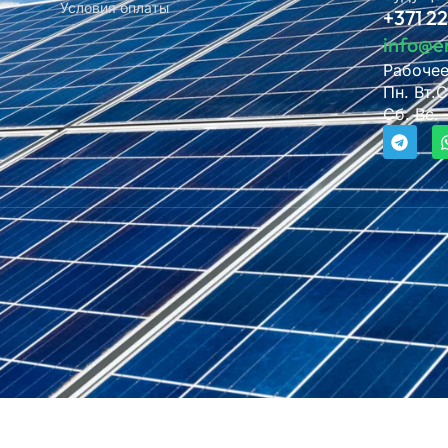
Условия оплаты
+371 2
info@e
Рабочее
Пн. Вт.С
Сб. Вс.