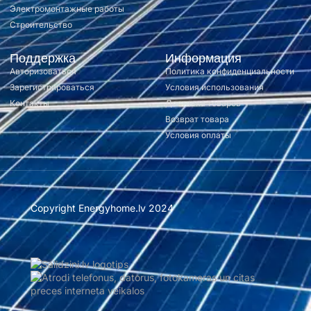
Электромонтажные работы
Строительство
Поддержка
Информация
Авторизоваться
Политика конфиденциальности
Зарегистрироваться
Условия использования
Контакты
Доставка товаров
Возврат товара
Условия оплаты
Copyright Energyhome.lv 2024