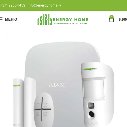
+371 22504459
info@energyhome.lv
0
МЕНЮ
0.00