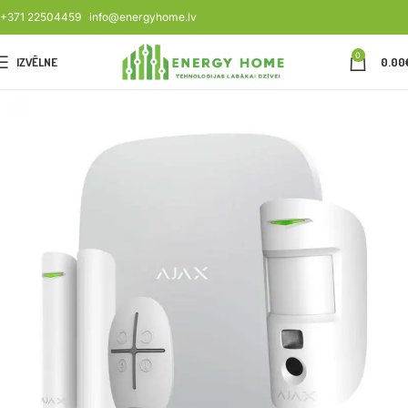
+371 22504459
info@energyhome.lv
0
IZVĒLNE
0.00