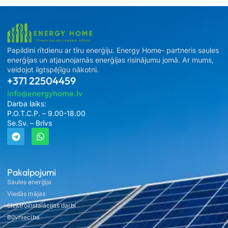
Papildini rītdienu ar tīru enerģiju. Energy Home- partneris saules
enerģijas un atjaunojamās enerģijas risinājumu jomā. Ar mums,
veidojot ilgtspējīgu nākotni.
+371 22504459
info@energyhome.lv
Darba laiks:
P.O.T.C.P. – 9.00-18.00
Se.Sv. – Brīvs
Pakalpojumi
Saules enerģija
Viedās mājas
Elektroinstalācijas darbi
Būvniecība