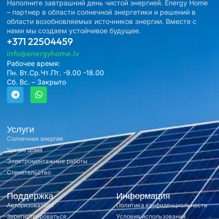
Наполните завтрашний день чистой энергией. Energy Home
– партнер в области солнечной энергетики и решений в
области возобновляемых источников энергии. Вместе с
нами мы создаем устойчивое будущее.
+371 22504459
info@energyhome.lv
Рабочее время:
Пн. Вт.Ср.Чт.Пт. -9.00 -18.00
Сб. Вс. – Закрыто
Услуги
Солнечная энергия
Умные дома
Электромонтажные работы
Строительство
Поддержка
Информация
Авторизоваться
Политика конфиденциальности
Зарегистрироваться
Условия использования