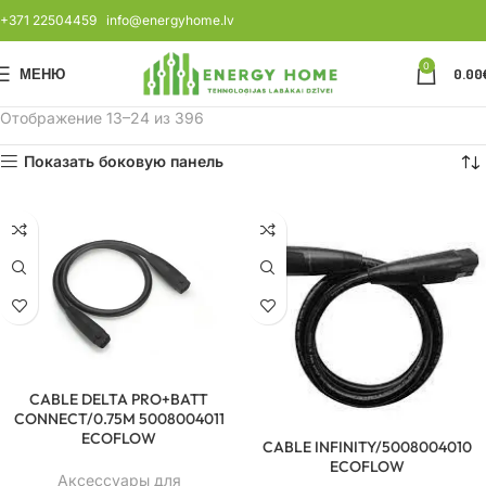
+371 22504459
info@energyhome.lv
0
МЕНЮ
0.00
Отображение 13–24 из 396
Показать боковую панель
CABLE DELTA PRO+BATT
CONNECT/0.75M 5008004011
ECOFLOW
CABLE INFINITY/5008004010
ECOFLOW
Аксессуары для