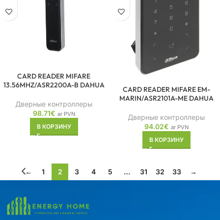
CARD READER MIFARE
13.56MHZ/ASR2200A-B DAHUA
CARD READER MIFARE EM-
MARIN/ASR2101A-ME DAHUA
Дверные контроллеры
98.71
€
ar PVN
Дверные контроллеры
94.02
€
В КОРЗИНУ
ar PVN
В КОРЗИНУ
←
1
2
3
4
5
…
31
32
33
→