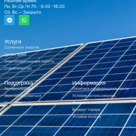
Рабочее время:
Пн. Вт.Ср.Чт.Пт. -9.00 -18.00
Сб. Вс. – Закрыто
Услуги
Солнечная энергия
Умные дома
Электромонтажные работы
Строительство
Поддержка
Информация
Авторизоваться
Политика конфиденциальности
Зарегистрироваться
Условия использования
Контакты
Доставка товаров
Возврат товара
Условия оплаты