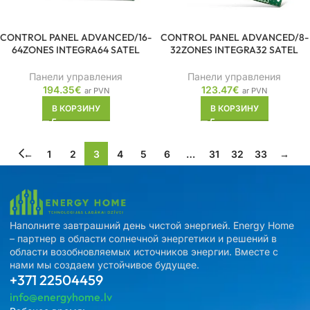
CONTROL PANEL ADVANCED/16-
CONTROL PANEL ADVANCED/8-
64ZONES INTEGRA64 SATEL
32ZONES INTEGRA32 SATEL
Панели управления
Панели управления
194.35
€
123.47
€
ar PVN
ar PVN
В КОРЗИНУ
В КОРЗИНУ
←
1
2
3
4
5
6
…
31
32
33
→
Наполните завтрашний день чистой энергией. Energy Home
– партнер в области солнечной энергетики и решений в
области возобновляемых источников энергии. Вместе с
нами мы создаем устойчивое будущее.
+371 22504459
info@energyhome.lv