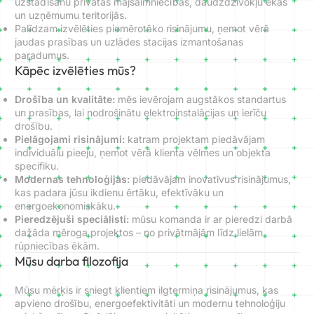
uzstādīšanu privātās mājsaimniecībās, daudzdzīvokļu ēkās
un uzņēmumu teritorijās.
Palīdzam izvēlēties piemērotāko risinājumu, ņemot vērā
jaudas prasības un uzlādes stacijas izmantošanas
paradumus.
Kāpēc izvēlēties mūs?
Drošība un kvalitāte:
mēs ievērojam augstākos standartus
un prasības, lai nodrošinātu elektroinstalācijas un ierīču
drošību.
Pielāgojami risinājumi:
katram projektam piedāvājam
individuālu pieeju, ņemot vērā klienta vēlmes un objekta
specifiku.
Modernas tehnoloģijas:
piedāvājam inovatīvus risinājumus,
kas padara jūsu ikdienu ērtāku, efektīvāku un
energoekonomiskāku.
Pieredzējuši speciālisti:
mūsu komanda ir ar pieredzi darbā
dažāda mēroga projektos – no privātmājām līdz lielām
rūpniecības ēkām.
Mūsu darba filozofija
Mūsu mērķis ir sniegt klientiem ilgtermiņa risinājumus, kas
apvieno drošību, energoefektivitāti un modernu tehnoloģiju