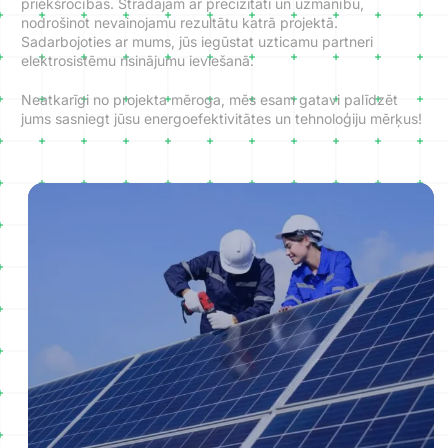
priekšrocības. Strādājam ar precizitāti un uzmanību,
nodrošinot nevainojamu rezultātu katrā projektā.
Sadarbojoties ar mums, jūs iegūstat uzticamu partneri
elektrosistēmu risinājumu ieviešanā.
Neatkarīgi no projekta mēroga, mēs esam gatavi palīdzēt
jums sasniegt jūsu energoefektivitātes un tehnoloģiju mērķus!