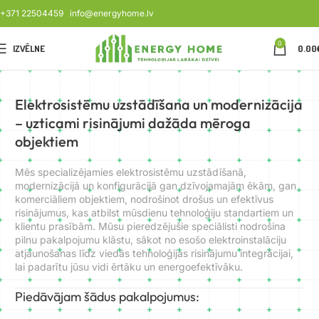
+371 22504459
info@energyhome.lv
0
IZVĒLNE
0.00
Elektrosistēmu uzstādīšana un modernizācija
– uzticami risinājumi dažāda mēroga
objektiem
Mēs specializējamies elektrosistēmu uzstādīšanā,
modernizācijā un konfigurācijā gan dzīvojamajām ēkām, gan
komerciāliem objektiem, nodrošinot drošus un efektīvus
risinājumus, kas atbilst mūsdienu tehnoloģiju standartiem un
klientu prasībām. Mūsu pieredzējušie speciālisti nodrošina
pilnu pakalpojumu klāstu, sākot no esošo elektroinstalāciju
atjaunošanas līdz viedās tehnoloģijas risinājumu integrācijai,
lai padarītu jūsu vidi ērtāku un energoefektīvāku.
Piedāvājam šādus pakalpojumus: