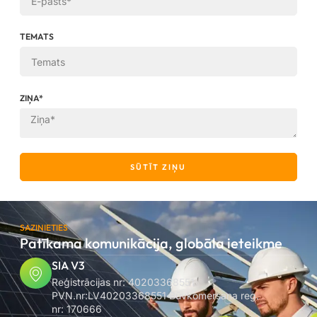
TEMATS
ZIŅA*
SŪTĪT ZIŅU
SAZINIETIES
Patīkama komunikācija, globāla ieteikme
SIA V3
Reģistrācijas nr: 40203368551
PVN.nr:LV40203368551 Būvkomersana reg.
nr: 170666