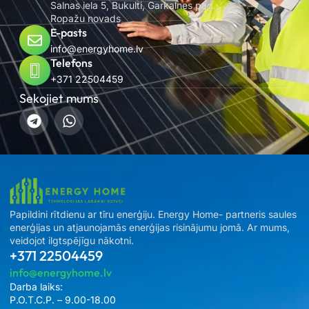
Salnas iela 5, Bukulti, Garkalnes pag.,
Ropažu novads
E-pasts
info@energyhome.lv
Telefons
+371 22504459
Sekojiet mums
Papildini rītdienu ar tīru enerģiju. Energy Home- partneris saules
enerģijas un atjaunojamās enerģijas risinājumu jomā. Ar mums,
veidojot ilgtspējīgu nākotni.
+371 22504459
info@energyhome.lv
Darba laiks:
P.O.T.C.P. – 9.00-18.00