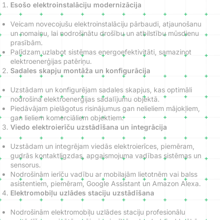
Esošo elektroinstalāciju modernizācija
Veicam novecojušu elektroinstalāciju pārbaudi, atjaunošanu
un nomaiņu, lai nodrošinātu drošību un atbilstību mūsdienu
prasībām.
Palīdzam uzlabot sistēmas energoefektivitāti, samazinot
elektroenerģijas patēriņu.
Sadales skapju montāža un konfigurācija
Uzstādam un konfigurējam sadales skapjus, kas optimāli
nodrošina elektroenerģijas sadalījumu objektā.
Piedāvājam pielāgotus risinājumus gan nelieliem mājokļiem,
gan lieliem komerciāliem objektiem.
Viedo elektroierīču uzstādīšana un integrācija
Uzstādam un integrējam viedās elektroierīces, piemēram,
gudrās kontaktligzdas, apgaismojuma vadības sistēmas un
sensorus.
Nodrošinām ierīču vadību ar mobilajām lietotnēm vai balss
asistentiem, piemēram, Google Assistant un Amazon Alexa.
Elektromobiļu uzlādes staciju uzstādīšana
Nodrošinām elektromobiļu uzlādes staciju profesionālu