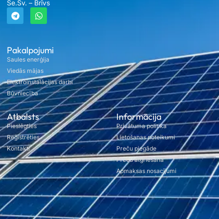
Se.Sv. – Brīvs
Pakalpojumi
Saules enerģija
Viedās mājas
Elektroinstalācijas darbi
Būvniecība
Atbalsts
Informācija
Pieslēgties
Privātuma politika
Reģistrēties
Lietošanas noteikumi
Kontakti
Preču piegāde
Preču atgriešana
Apmaksas nosacījumi