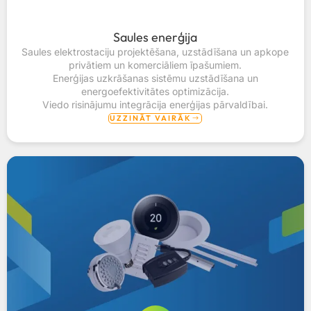
Saules enerģija
Saules elektrostaciju projektēšana, uzstādīšana un apkope
privātiem un komerciāliem īpašumiem.
Enerģijas uzkrāšanas sistēmu uzstādīšana un
energoefektivitātes optimizācija.
Viedo risinājumu integrācija enerģijas pārvaldībai.
UZZINĀT VAIRĀK