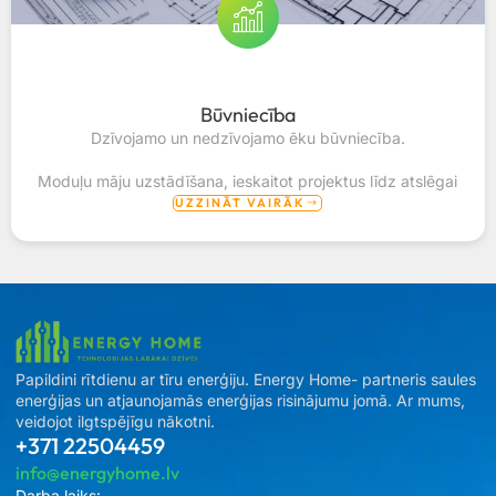
Būvniecība
Dzīvojamo un nedzīvojamo ēku būvniecība.
Moduļu māju uzstādīšana, ieskaitot projektus līdz atslēgai
UZZINĀT VAIRĀK
Papildini rītdienu ar tīru enerģiju. Energy Home- partneris saules
enerģijas un atjaunojamās enerģijas risinājumu jomā. Ar mums,
veidojot ilgtspējīgu nākotni.
+371 22504459
info@energyhome.lv
Darba laiks: