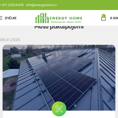
+371 22504459
info@energyhome.lv
0
IZVĒLNE
0.00
Mūsu pakalpojumi
09.01.2025