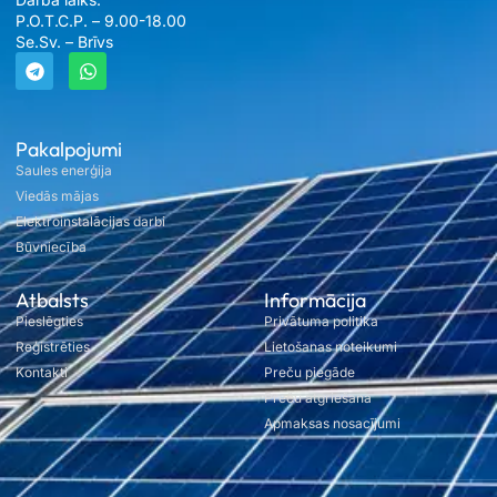
P.O.T.C.P. – 9.00-18.00
Se.Sv. – Brīvs
Pakalpojumi
Saules enerģija
Viedās mājas
Elektroinstalācijas darbi
Būvniecība
Atbalsts
Informācija
Pieslēgties
Privātuma politika
Reģistrēties
Lietošanas noteikumi
Kontakti
Preču piegāde
Preču atgriešana
Apmaksas nosacījumi