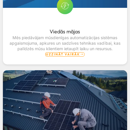
Viedās mājas
Mēs piedāvājam mūsdienīgas automatizācijas sistēmas
apgaismojuma, apkures un sadzīves tehnikas vadībai, kas
palīdzēs mūsu klientiem ietaupīt laiku un resursus.
UZZINĀT VAIRĀK