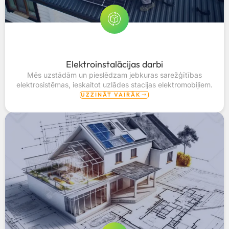
Elektroinstalācijas darbi
Mēs uzstādām un pieslēdzam jebkuras sarežģītības
elektrosistēmas, ieskaitot uzlādes stacijas elektromobiļiem.
UZZINĀT VAIRĀK