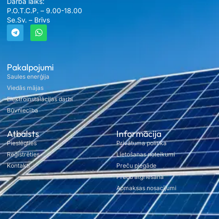
Darba laiks:
P.O.T.C.P. – 9.00-18.00
Se.Sv. – Brīvs
Pakalpojumi
Saules enerģija
Viedās mājas
Elektroinstalācijas darbi
Būvniecība
Atbalsts
Informācija
Pieslēgties
Privātuma politika
Reģistrēties
Lietošanas noteikumi
Kontakti
Preču piegāde
Preču atgriešana
Apmaksas nosacījumi