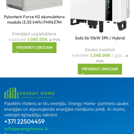
Pylontech Force H2 akumulatora
modulis (3,55 kWh) FH9637M
Enerģijas uzglabāšana
Solis S6 10kW 3Ph / Hybrid
1,095.05
€
1,223.31
€
ar PVN
PIEVIENOT GROZAM
Saules invertori
1,348.99
€
gab.
1,497.98
€
ar
PVN
PIEVIENOT GROZAM
Papildini rītdienu ar tīru enerģiju. Energy Home- partneris saules
enerģijas un atjaunojamās enerģijas risinājumu jomā. Ar mums,
veidojot ilgtspējīgu nākotni.
+371 22504459
info@energyhome.lv