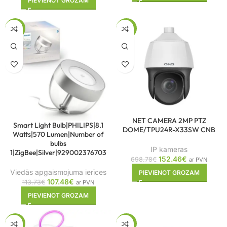
PIEVIENOT GROZAM
-5%
-78%
NET CAMERA 2MP PTZ
Smart Light Bulb|PHILIPS|8.1
DOME/TPU24R-X33SW CNB
Watts|570 Lumen|Number of
bulbs
IP kameras
1|ZigBee|Silver|929002376703
152.46
€
698.78
€
ar PVN
Viedās apgaismojuma ierīces
PIEVIENOT GROZAM
107.48
€
113.73
€
ar PVN
PIEVIENOT GROZAM
-6%
-74%