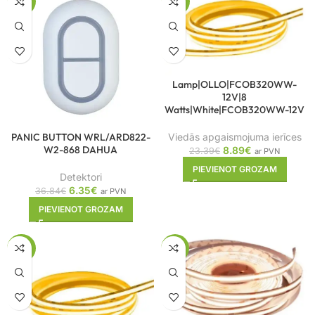
-83%
-62%
Lamp|OLLO|FCOB320WW-
12V|8
Watts|White|FCOB320WW-12V
PANIC BUTTON WRL/ARD822-
Viedās apgaismojuma ierīces
W2-868 DAHUA
8.89
€
23.39
€
ar PVN
PIEVIENOT GROZAM
Detektori
6.35
€
36.84
€
ar PVN
PIEVIENOT GROZAM
-57%
-61%