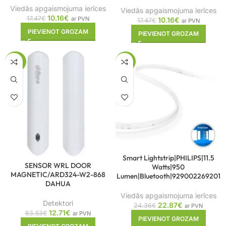
Viedās apgaismojuma ierīces
Viedās apgaismojuma ierīces
10.16
€
17.47
€
ar PVN
10.16
€
17.47
€
ar PVN
PIEVIENOT GROZAM
PIEVIENOT GROZAM
-80%
-6%
Smart Lightstrip|PHILIPS|11.5
SENSOR WRL DOOR
Watts|950
MAGNETIC/ARD324-W2-868
Lumen|Bluetooth|929002269201
DAHUA
Viedās apgaismojuma ierīces
Detektori
22.87
€
24.36
€
ar PVN
12.71
€
63.53
€
ar PVN
PIEVIENOT GROZAM