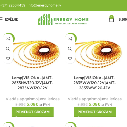
+371 22504459
info@energyhome.lv
0
IZVĒLNE
0.00
-43%
-43%
Lamp|VISIONAL|AMT-
Lamp|VISIONAL|AMT-
2835NW120-12V|AMT-
2835WW120-12V|AMT-
2835NW120-12V
2835WW120-12V
Viedās apgaismojuma ierīces
Viedās apgaismojuma ierīces
5.08
€
5.08
€
8.98
€
8.98
€
ar PVN
ar PVN
PIEVIENOT GROZAM
PIEVIENOT GROZAM