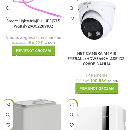
Smart Lightstrip|PHILIPS|37.5
Watts|929002289102
Viedās apgaismojuma ierīces
184.22
€
194.99
€
ar PVN
PIEVIENOT GROZAM
NET CAMERA 4MP IR
EYEBALL/HDW5449H-ASE-D2-
0280B DAHUA
IP kameras
190.58
€
721.64
€
ar PVN
PIEVIENOT GROZAM
-10%
-10%