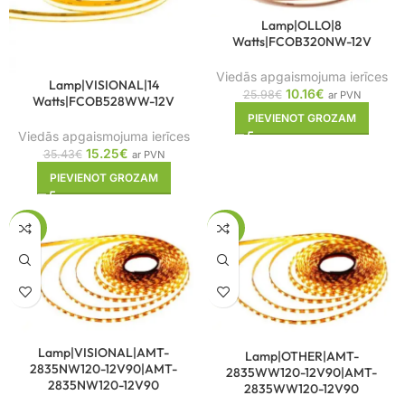
Lamp|OLLO|8
Watts|FCOB320NW-12V
Viedās apgaismojuma ierīces
Lamp|VISIONAL|14
10.16
€
25.98
€
ar PVN
Watts|FCOB528WW-12V
PIEVIENOT GROZAM
Viedās apgaismojuma ierīces
15.25
€
35.43
€
ar PVN
PIEVIENOT GROZAM
-42%
-42%
Lamp|VISIONAL|AMT-
Lamp|OTHER|AMT-
2835NW120-12V90|AMT-
2835WW120-12V90|AMT-
2835NW120-12V90
2835WW120-12V90