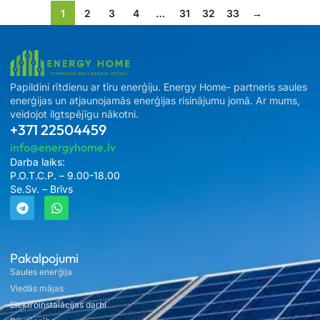
1
2
3
4
…
31
32
33
→
Papildini rītdienu ar tīru enerģiju. Energy Home- partneris saules
enerģijas un atjaunojamās enerģijas risinājumu jomā. Ar mums,
veidojot ilgtspējīgu nākotni.
+371 22504459
info@energyhome.lv
Darba laiks:
P.O.T.C.P. – 9.00-18.00
Se.Sv. – Brīvs
Pakalpojumi
Saules enerģija
Viedās mājas
Elektroinstalācijas darbi