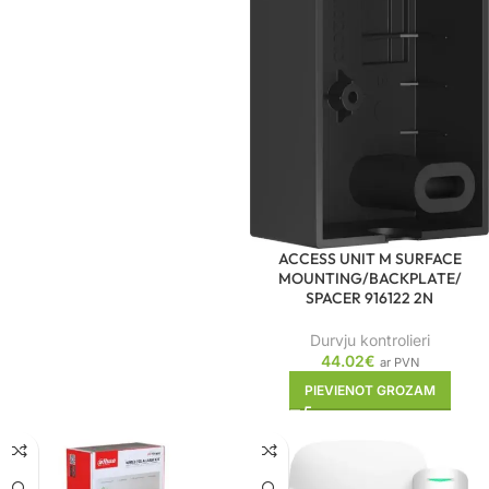
ACCESS UNIT M SURFACE
MOUNTING/BACKPLATE/
SPACER 916122 2N
Durvju kontrolieri
44.02
€
ar PVN
PIEVIENOT GROZAM