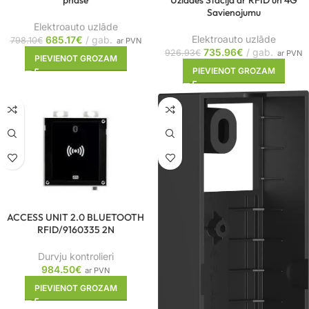
phase
Uzlādes Stacija ar RFID un 4G
Savienojumu
Elektroauto uzlāde
Elektroauto uzlāde
685.17
€
gab.
798.10
€
ar PVN
735.96
€
gab.
926.93
€
ar PVN
PIEVIENOT GROZAM
PIEVIENOT GROZAM
ACCESS UNIT 2.0 BLUETOOTH
RFID/9160335 2N
Durvju kontrolieri
984.50
€
ar PVN
PIEVIENOT GROZAM