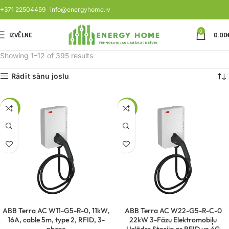
+371 22504459
info@energyhome.lv
0
IZVĒLNE
0.00
Showing 1–12 of 395 results
Rādīt sānu joslu
-14%
-21%
ABB Terra AC W11-G5-R-0, 11kW,
ABB Terra AC W22-G5-R-C-0
16A, cable 5m, type 2, RFID, 3-
22kW 3-Fāzu Elektromobiļu