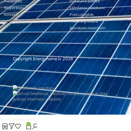
Pieslēgties
Privātuma politika
Reģistrēties
Lietošanas noteikumi
Kontakti
Preču piegāde
Preču atgriešana
Apmaksas nosacījumi
Copyright Energyhome.lv 2026
Mājas lapu un interneta veikalu izstrāde Xbalt.com
0