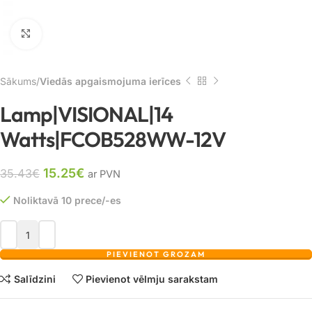
Noklikšķiniet, lai palielinātu
Sākums
Viedās apgaismojuma ierīces
Lamp|VISIONAL|14
Watts|FCOB528WW-12V
15.25
€
35.43
€
ar PVN
Noliktavā 10 prece/-es
PIEVIENOT GROZAM
Salīdzini
Pievienot vēlmju sarakstam