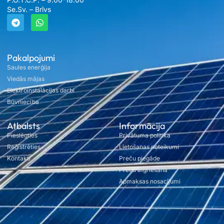
Se.Sv. – Brīvs
Pakalpojumi
Saules enerģija
Viedās mājas
Elektroinstalācijas darbi
Būvniecība
Atbalsts
Informācija
Pieslēgties
Privātuma politika
Reģistrēties
Lietošanas noteikumi
Kontakti
Preču piegāde
Preču atgriešana
Apmaksas nosacījumi