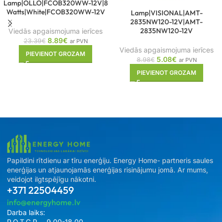
Lamp|OLLO|FCOB320WW-12V|8
Watts|White|FCOB320WW-12V
Lamp|VISIONAL|AMT-
2835NW120-12V|AMT-
2835NW120-12V
Viedās apgaismojuma ierīces
8.89
€
23.39
€
ar PVN
Viedās apgaismojuma ierīces
PIEVIENOT GROZAM
5.08
€
8.98
€
ar PVN
PIEVIENOT GROZAM
Papildini rītdienu ar tīru enerģiju. Energy Home- partneris saules
enerģijas un atjaunojamās enerģijas risinājumu jomā. Ar mums,
veidojot ilgtspējīgu nākotni.
+371 22504459
info@energyhome.lv
Darba laiks:
P.O.T.C.P. – 9.00-18.00