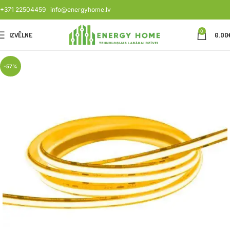
+371 22504459
info@energyhome.lv
0
IZVĒLNE
0.00
-57%