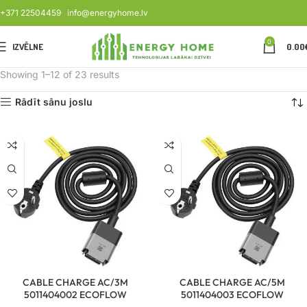
+371 22504459
info@energyhome.lv
0
IZVĒLNE
0.00
Showing 1–12 of 23 results
Rādīt sānu joslu
CABLE CHARGE AC/3M
CABLE CHARGE AC/5M
5011404002 ECOFLOW
5011404003 ECOFLOW