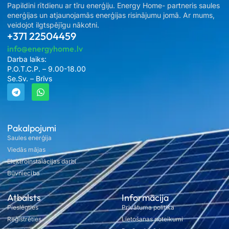
Papildini rītdienu ar tīru enerģiju. Energy Home- partneris saules
enerģijas un atjaunojamās enerģijas risinājumu jomā. Ar mums,
veidojot ilgtspējīgu nākotni.
+371 22504459
info@energyhome.lv
Darba laiks:
P.O.T.C.P. – 9.00-18.00
Se.Sv. – Brīvs
Pakalpojumi
Saules enerģija
Viedās mājas
Elektroinstalācijas darbi
Būvniecība
Atbalsts
Informācija
Pieslēgties
Privātuma politika
Reģistrēties
Lietošanas noteikumi