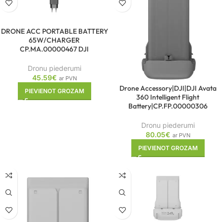
DRONE ACC PORTABLE BATTERY
65W/CHARGER
CP.MA.00000467 DJI
Dronu piederumi
45.59
€
ar PVN
Drone Accessory|DJI|DJI Avata
PIEVIENOT GROZAM
360 Intelligent Flight
Battery|CP.FP.00000306
Dronu piederumi
80.05
€
ar PVN
PIEVIENOT GROZAM