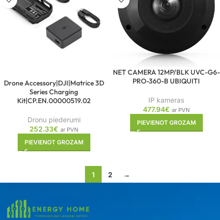
NET CAMERA 12MP/BLK UVC-G6-
PRO-360-B UBIQUITI
Drone Accessory|DJI|Matrice 3D
Series Charging
IP kameras
Kit|CP.EN.00000519.02
477.94
€
ar PVN
Dronu piederumi
PIEVIENOT GROZAM
252.33
€
ar PVN
PIEVIENOT GROZAM
1
2
→