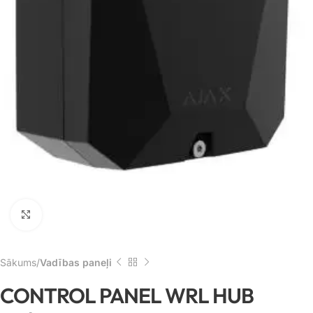
Noklikšķiniet, lai palielinātu
Sākums
Vadības paneļi
CONTROL PANEL WRL HUB