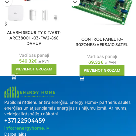
ALARM SECURITY KIT/ART-
ARC3800H-03-FW2-868
CONTROL PANEL 10-
DAHUA
30ZONES/VERSA10 SATEL
Vadības paneļi
Vadības paneļi
546.32
€
ar PVN
69.32
€
ar PVN
PIEVIENOT GROZAM
PIEVIENOT GROZAM
Papildini rītdienu ar tīru enerģiju. Energy Home- partneris saules
enerģijas un atjaunojamās enerģijas risinājumu jomā. Ar mums,
veidojot ilgtspējīgu nākotni.
+371 22504459
info@energyhome.lv
Darba laiks: