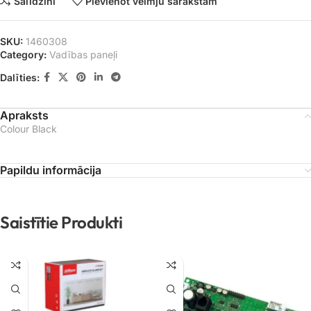
Salīdzini
Pievienot vēlmju sarakstam
SKU:
1460308
Category:
Vadības paneļi
Dalīties:
Apraksts
Colour Black
Papildu informācija
Saistītie Produkti