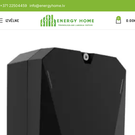
+371 22504459
info@energyhome.lv
0
IZVĒLNE
0.00