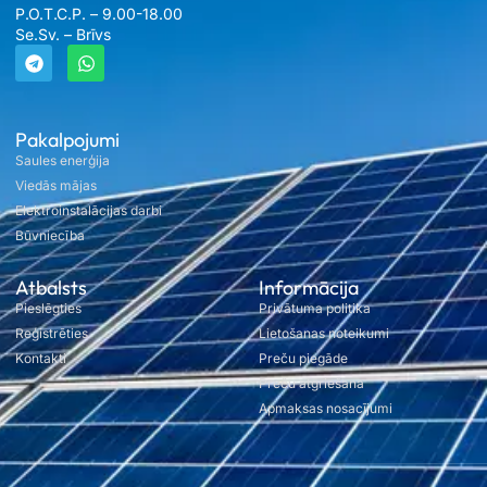
P.O.T.C.P. – 9.00-18.00
Se.Sv. – Brīvs
Pakalpojumi
Saules enerģija
Viedās mājas
Elektroinstalācijas darbi
Būvniecība
Atbalsts
Informācija
Pieslēgties
Privātuma politika
Reģistrēties
Lietošanas noteikumi
Kontakti
Preču piegāde
Preču atgriešana
Apmaksas nosacījumi