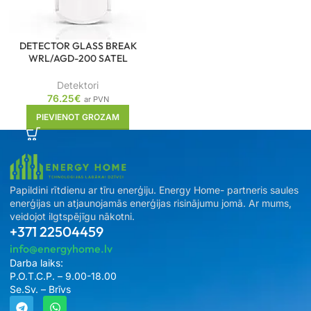
DETECTOR GLASS BREAK
WRL/AGD-200 SATEL
Detektori
76.25
€
ar PVN
PIEVIENOT GROZAM
Papildini rītdienu ar tīru enerģiju. Energy Home- partneris saules
enerģijas un atjaunojamās enerģijas risinājumu jomā. Ar mums,
veidojot ilgtspējīgu nākotni.
+371 22504459
info@energyhome.lv
Darba laiks:
P.O.T.C.P. – 9.00-18.00
Se.Sv. – Brīvs