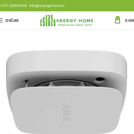
+371 22504459
info@energyhome.lv
0
IZVĒLNE
0.00