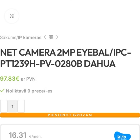
Noklikšķiniet, lai palielinātu
Sākums
IP kameras
NET CAMERA 2MP EYEBAL/IPC-
PT1239H-PV-0280B DAHUA
97.83
€
ar PVN
Noliktavā 9 prece/-es
PIEVIENOT GROZAM