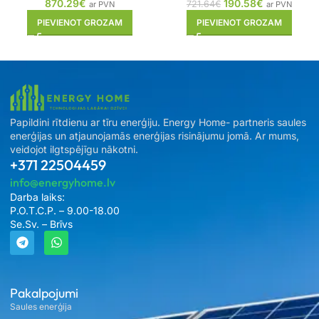
870.29
€
190.58
€
721.64
€
ar PVN
ar PVN
PIEVIENOT GROZAM
PIEVIENOT GROZAM
Papildini rītdienu ar tīru enerģiju. Energy Home- partneris saules
enerģijas un atjaunojamās enerģijas risinājumu jomā. Ar mums,
veidojot ilgtspējīgu nākotni.
+371 22504459
info@energyhome.lv
Darba laiks:
P.O.T.C.P. – 9.00-18.00
Se.Sv. – Brīvs
Pakalpojumi
Saules enerģija