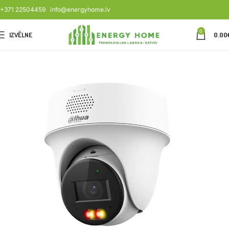
+371 22504459
info@energyhome.lv
0
IZVĒLNE
0.00