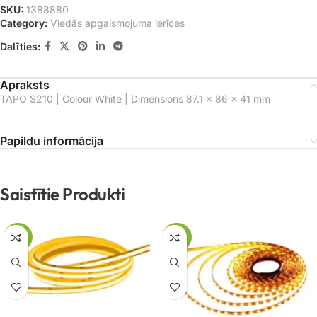
SKU:
1388880
Category:
Viedās apgaismojuma ierīces
Dalīties:
Apraksts
TAPO S210 | Colour White | Dimensions 87.1 × 86 × 41 mm
Papildu informācija
Saistītie Produkti
-62%
-42%