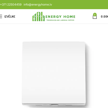
+371 22504459
info@energyhome.lv
0
IZVĒLNE
0.00