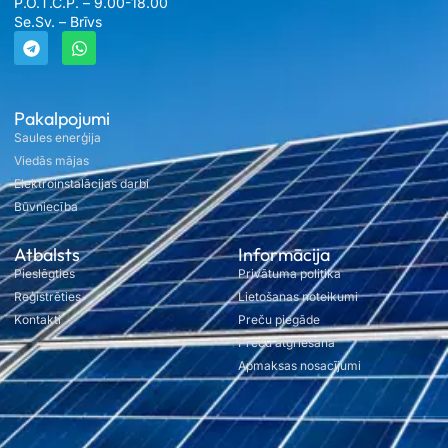
P.O.T.C.P. – 9.00-18.00
Se.Sv. – Brīvs
Pakalpojumi
Saules enerģija
Viedās mājas
Elektroinstalācijas darbi
Būvniecība
Atbalsts
Informācija
Pieslēgties
Privātuma politika
Reģistrēties
Lietošanas noteikumi
Kontakti
Preču piegāde
Preču atgriešana
Apmaksas nosacījumi