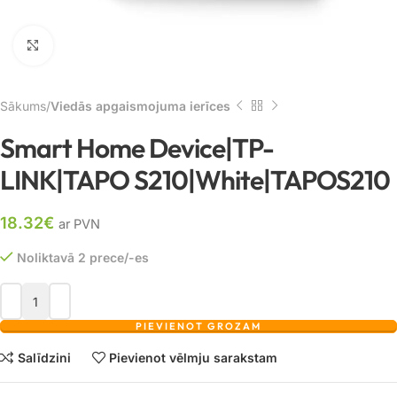
Noklikšķiniet, lai palielinātu
Sākums
Viedās apgaismojuma ierīces
Smart Home Device|TP-
LINK|TAPO S210|White|TAPOS210
18.32
€
ar PVN
Noliktavā 2 prece/-es
PIEVIENOT GROZAM
Salīdzini
Pievienot vēlmju sarakstam