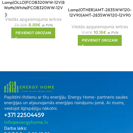
Lamp|OLLO|FCOB320WW-12V|8
Watts|White|FCOB320WW-12V
Lamp|OTHER|AMT-2835WW120-
12V90|AMT-2835WW120-12V90
Viedās apgaismojuma ierīces
8.89
€
23.39
€
ar PVN
Viedās apgaismojuma ierīces
10.16
€
17.47
€
ar PVN
PIEVIENOT GROZAM
PIEVIENOT GROZAM
Papildini rītdienu ar tīru enerģiju. Energy Home- partneris saules
enerģijas un atjaunojamās enerģijas risinājumu jomā. Ar mums,
veidojot ilgtspējīgu nākotni.
+371 22504459
info@energyhome.lv
Darba laiks: