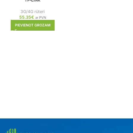
TP-LINK
3G/4G rūteri
55.35
€
ar PVN
PIEVIENOT GROZAM