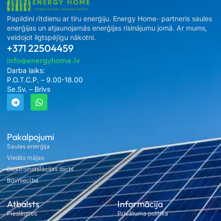
Papildini rītdienu ar tīru enerģiju. Energy Home- partneris saules
enerģijas un atjaunojamās enerģijas risinājumu jomā. Ar mums,
veidojot ilgtspējīgu nākotni.
+371 22504459
info@energyhome.lv
Darba laiks:
P.O.T.C.P. – 9.00-18.00
Se.Sv. – Brīvs
Pakalpojumi
Saules enerģija
Viedās mājas
Elektroinstalācijas darbi
Būvniecība
Atbalsts
Informācija
Pieslēgties
Privātuma politika