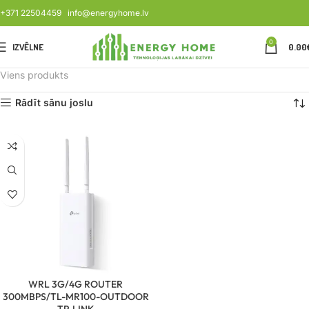
+371 22504459
info@energyhome.lv
0
IZVĒLNE
0.00
Viens produkts
Rādīt sānu joslu
WRL 3G/4G ROUTER
300MBPS/TL-MR100-OUTDOOR