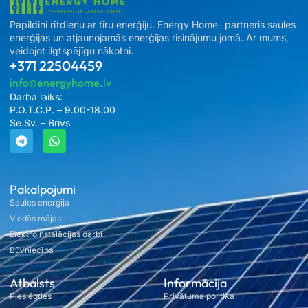
Papildini rītdienu ar tīru enerģiju. Energy Home- partneris saules
enerģijas un atjaunojamās enerģijas risinājumu jomā. Ar mums,
veidojot ilgtspējīgu nākotni.
+371 22504459
info@energyhome.lv
Darba laiks:
P.O.T.C.P. – 9.00-18.00
Se.Sv. – Brīvs
Pakalpojumi
Saules enerģija
Viedās mājas
Elektroinstalācijas darbi
Būvniecība
Atbalsts
Informācija
Pieslēgties
Privātuma politika