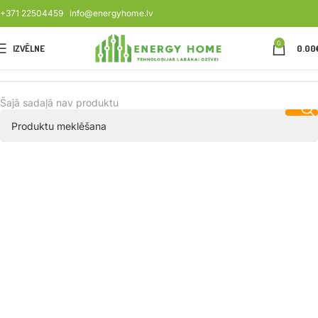
+371 22504459
info@energyhome.lv
0
IZVĒLNE
0.00
Šajā sadaļā nav produktu