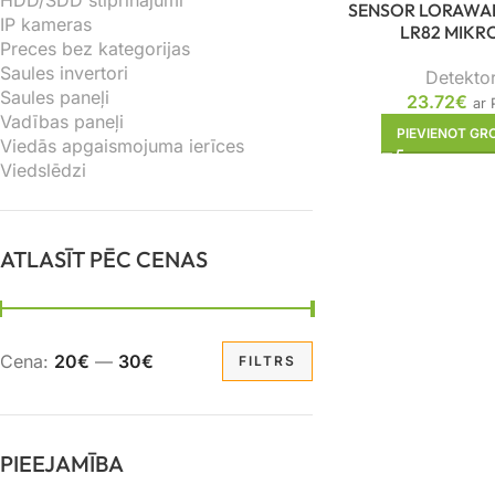
HDD/SDD stiprinājumi
SENSOR LORAWAN
IP kameras
LR82 MIKR
Preces bez kategorijas
Saules invertori
Detektor
Saules paneļi
23.72
€
ar
Vadības paneļi
PIEVIENOT G
Viedās apgaismojuma ierīces
Viedslēdzi
ATLASĪT PĒC CENAS
Cena:
20€
—
30€
FILTRS
PIEEJAMĪBA