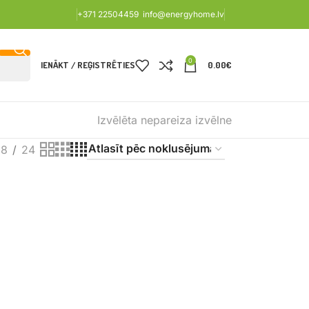
+371 22504459
info@energyhome.lv
0
IENĀKT / REĢISTRĒTIES
0.00
€
Izvēlēta nepareiza izvēlne
18
24