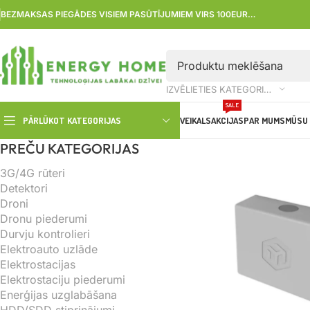
BEZMAKSAS PIEGĀDES VISIEM PASŪTĪJUMIEM VIRS 100EUR…
IZVĒLIETIES KATEGORIJU
SALE
PĀRLŪKOT KATEGORIJAS
VEIKALS
AKCIJAS
PAR MUMS
MŪSU 
PREČU KATEGORIJAS
3G/4G rūteri
Detektori
Droni
Dronu piederumi
Durvju kontrolieri
Elektroauto uzlāde
Elektrostacijas
Elektrostaciju piederumi
Enerģijas uzglabāšana