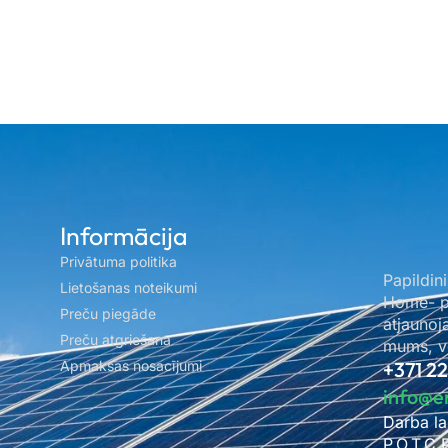
Informācija
Privātuma politika
Papildini
Lietošanas noteikumi
Home- pa
Preču piegāde
atjaunoj
Preču atgriešana
mums, ve
Apmaksas nosacījumi
+371 2
info@e
Darba la
P.O.T.C.