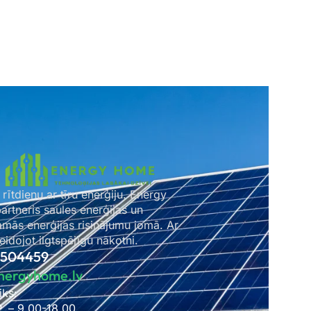
 rītdienu ar tīru enerģiju. Energy
rtneris saules enerģijas un
amās enerģijas risinājumu jomā. Ar
idojot ilgtspējīgu nākotni.
2504459
nergyhome.lv
iks:
P. – 9.00-18.00