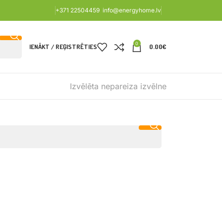
+371 22504459
info@energyhome.lv
0
IENĀKT / REĢISTRĒTIES
0.00
€
Izvēlēta nepareiza izvēlne