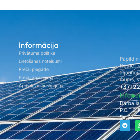
Informācija
Privātuma politika
Papildini
Lietošanas noteikumi
Home- pa
Preču piegāde
atjaunoj
Preču atgriešana
mums, ve
Apmaksas nosacījumi
+371 2
info@e
Darba la
P.O.T.C.
Se.Sv. –