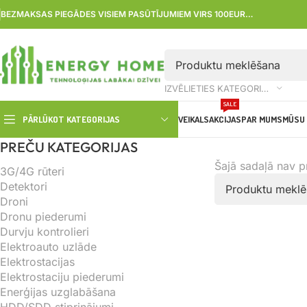
BEZMAKSAS PIEGĀDES VISIEM PASŪTĪJUMIEM VIRS 100EUR…
IZVĒLIETIES KATEGORIJU
SALE
PĀRLŪKOT KATEGORIJAS
VEIKALS
AKCIJAS
PAR MUMS
MŪSU 
PREČU KATEGORIJAS
Šajā sadaļā nav 
3G/4G rūteri
Detektori
Droni
Dronu piederumi
Durvju kontrolieri
Elektroauto uzlāde
Elektrostacijas
Elektrostaciju piederumi
Enerģijas uzglabāšana