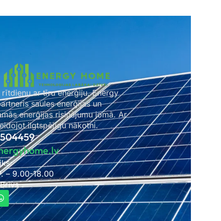
 rītdienu ar tīru enerģiju. Energy
rtneris saules enerģijas un
amās enerģijas risinājumu jomā. Ar
idojot ilgtspējīgu nākotni.
2504459
nergyhome.lv
iks:
P. – 9.00-18.00
 Brīvs