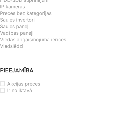
HDD/SDD stiprinājumi
IP kameras
Preces bez kategorijas
Saules invertori
Saules paneļi
Vadības paneļi
Viedās apgaismojuma ierīces
Viedslēdzi
PIEEJAMĪBA
Akcijas preces
Ir noliktavā