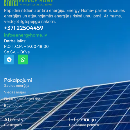
Papildini rītdienu ar tīru enerģiju. Energy Home- partneris saules
enerģijas un atjaunojamās enerģijas risinājumu jomā. Ar mums,
veidojot ilgtspējīgu nākotni.
+371 22504459
info@energyhome.lv
Darba laiks:
P.O.T.C.P. – 9.00-18.00
Se.Sv. – Brīvs
Pakalpojumi
Saules enerģija
Viedās mājas
Elektroinstalācijas darbi
Būvniecība
Atbalsts
Informācija
Pieslēgties
Privātuma politika