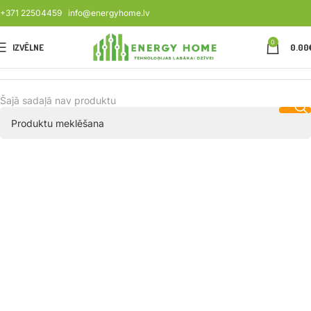
+371 22504459
info@energyhome.lv
0
IZVĒLNE
0.00
Šajā sadaļā nav produktu