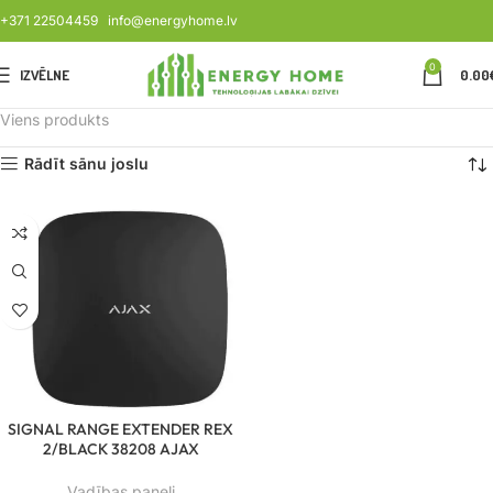
+371 22504459
info@energyhome.lv
0
IZVĒLNE
0.00
Viens produkts
Rādīt sānu joslu
SIGNAL RANGE EXTENDER REX
2/BLACK 38208 AJAX
Vadības paneļi