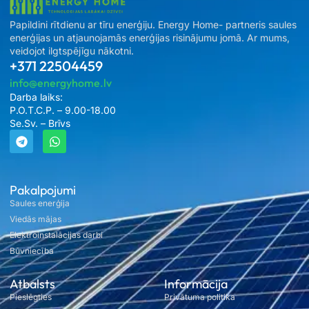
Papildini rītdienu ar tīru enerģiju. Energy Home- partneris saules
enerģijas un atjaunojamās enerģijas risinājumu jomā. Ar mums,
veidojot ilgtspējīgu nākotni.
+371 22504459
info@energyhome.lv
Darba laiks:
P.O.T.C.P. – 9.00-18.00
Se.Sv. – Brīvs
Pakalpojumi
Saules enerģija
Viedās mājas
Elektroinstalācijas darbi
Būvniecība
Atbalsts
Informācija
Pieslēgties
Privātuma politika