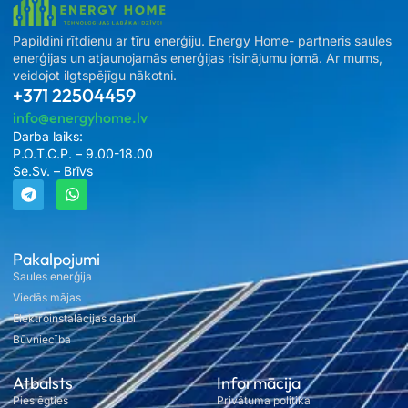
Papildini rītdienu ar tīru enerģiju. Energy Home- partneris saules
enerģijas un atjaunojamās enerģijas risinājumu jomā. Ar mums,
veidojot ilgtspējīgu nākotni.
+371 22504459
info@energyhome.lv
Darba laiks:
P.O.T.C.P. – 9.00-18.00
Se.Sv. – Brīvs
Pakalpojumi
Saules enerģija
Viedās mājas
Elektroinstalācijas darbi
Būvniecība
Atbalsts
Informācija
Pieslēgties
Privātuma politika