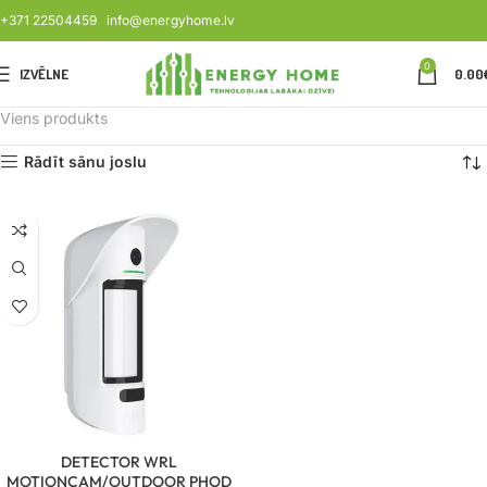
+371 22504459
info@energyhome.lv
0
IZVĒLNE
0.00
Viens produkts
Rādīt sānu joslu
DETECTOR WRL
MOTIONCAM/OUTDOOR PHOD