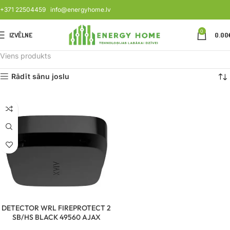
+371 22504459
info@energyhome.lv
0
IZVĒLNE
0.00
Viens produkts
Rādīt sānu joslu
DETECTOR WRL FIREPROTECT 2
SB/HS BLACK 49560 AJAX