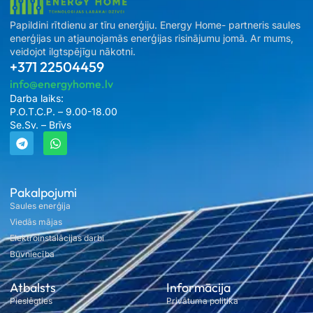
Papildini rītdienu ar tīru enerģiju. Energy Home- partneris saules
enerģijas un atjaunojamās enerģijas risinājumu jomā. Ar mums,
veidojot ilgtspējīgu nākotni.
+371 22504459
info@energyhome.lv
Darba laiks:
P.O.T.C.P. – 9.00-18.00
Se.Sv. – Brīvs
Pakalpojumi
Saules enerģija
Viedās mājas
Elektroinstalācijas darbi
Būvniecība
Atbalsts
Informācija
Pieslēgties
Privātuma politika