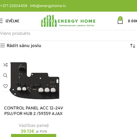
+371 22504459
info@energyhome.lv
0
IZVĒLNE
0.00
Viens produkts
Rādīt sānu joslu
CONTROL PANEL ACC 12-24V
PSU/FOR HUB 2 /59359 AJAX
Vadības paneļi
39.13
€
ar PVN