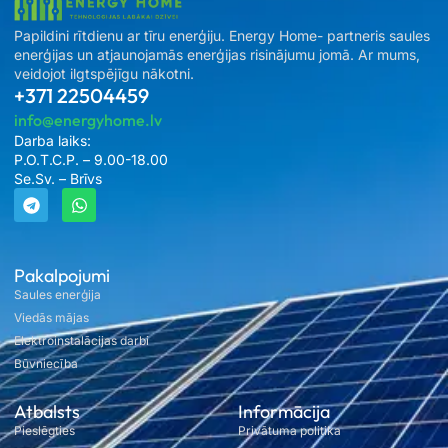
Papildini rītdienu ar tīru enerģiju. Energy Home- partneris saules
enerģijas un atjaunojamās enerģijas risinājumu jomā. Ar mums,
veidojot ilgtspējīgu nākotni.
+371 22504459
info@energyhome.lv
Darba laiks:
P.O.T.C.P. – 9.00-18.00
Se.Sv. – Brīvs
Pakalpojumi
Saules enerģija
Viedās mājas
Elektroinstalācijas darbi
Būvniecība
Atbalsts
Informācija
Pieslēgties
Privātuma politika