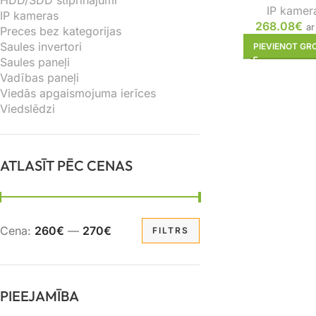
HDD/SDD stiprinājumi
IP kamer
IP kameras
268.08
€
ar
Preces bez kategorijas
Saules invertori
PIEVIENOT G
Saules paneļi
Vadības paneļi
Viedās apgaismojuma ierīces
Viedslēdzi
ATLASĪT PĒC CENAS
Cena:
260€
—
270€
FILTRS
PIEEJAMĪBA