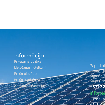
Informācija
Privātuma politika
Papildini
Lietošanas noteikumi
Home- pa
Preču piegāde
atjaunoj
Preču atgriešana
mums, ve
Apmaksas nosacījumi
+371 2
info@e
Darba la
P.O.T.C.