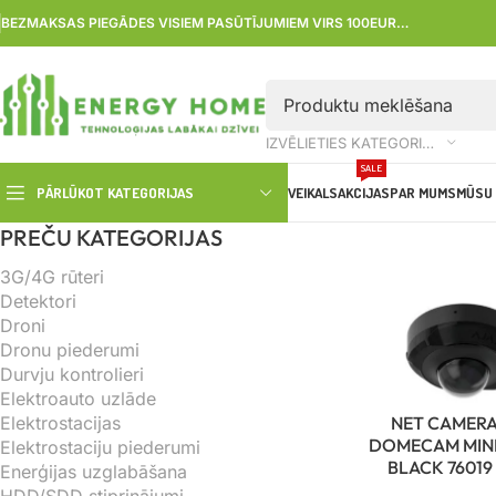
BEZMAKSAS PIEGĀDES VISIEM PASŪTĪJUMIEM VIRS 100EUR…
IZVĒLIETIES KATEGORIJU
SALE
PĀRLŪKOT KATEGORIJAS
VEIKALS
AKCIJAS
PAR MUMS
MŪSU 
PREČU KATEGORIJAS
3G/4G rūteri
Detektori
Droni
Dronu piederumi
Durvju kontrolieri
Elektroauto uzlāde
Elektrostacijas
NET CAMERA
DOMECAM MINI
Elektrostaciju piederumi
BLACK 76019
Enerģijas uzglabāšana