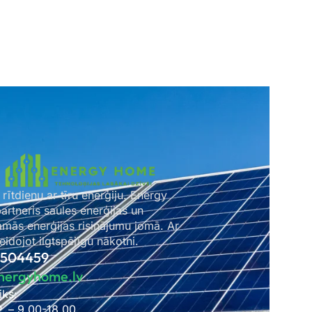
 rītdienu ar tīru enerģiju. Energy
rtneris saules enerģijas un
amās enerģijas risinājumu jomā. Ar
idojot ilgtspējīgu nākotni.
2504459
nergyhome.lv
iks:
P. – 9.00-18.00