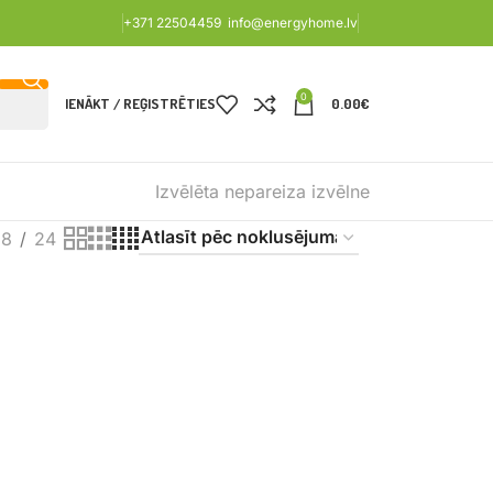
+371 22504459
info@energyhome.lv
0
IENĀKT / REĢISTRĒTIES
0.00
€
Izvēlēta nepareiza izvēlne
18
24