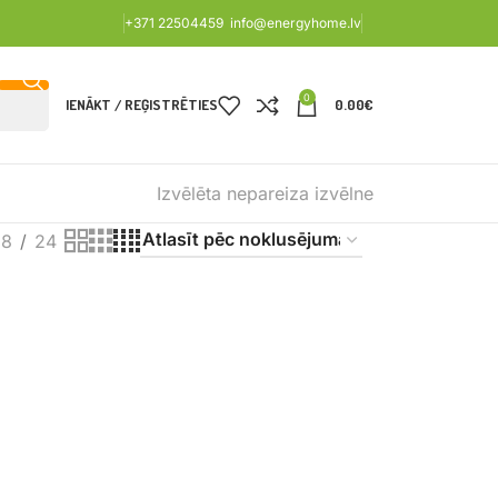
+371 22504459
info@energyhome.lv
0
IENĀKT / REĢISTRĒTIES
0.00
€
Izvēlēta nepareiza izvēlne
18
24