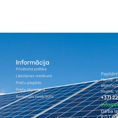
Informācija
Privātuma politika
Papildini
Lietošanas noteikumi
Home- pa
Preču piegāde
atjaunoj
Preču atgriešana
mums, ve
Apmaksas nosacījumi
+371 2
info@e
Darba la
P.O.T.C.