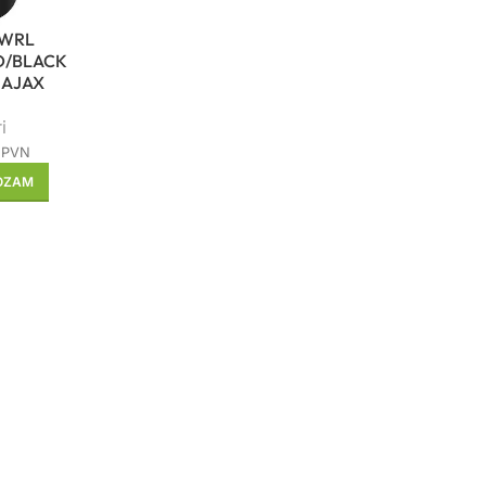
 WRL
D/BLACK
 AJAX
i
 PVN
ROZAM