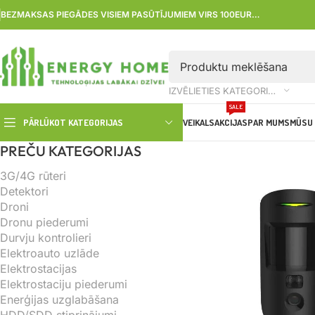
BEZMAKSAS PIEGĀDES VISIEM PASŪTĪJUMIEM VIRS 100EUR…
IZVĒLIETIES KATEGORIJU
SALE
PĀRLŪKOT KATEGORIJAS
VEIKALS
AKCIJAS
PAR MUMS
MŪSU 
PREČU KATEGORIJAS
3G/4G rūteri
Detektori
Droni
Dronu piederumi
Durvju kontrolieri
Elektroauto uzlāde
Elektrostacijas
Elektrostaciju piederumi
Enerģijas uzglabāšana