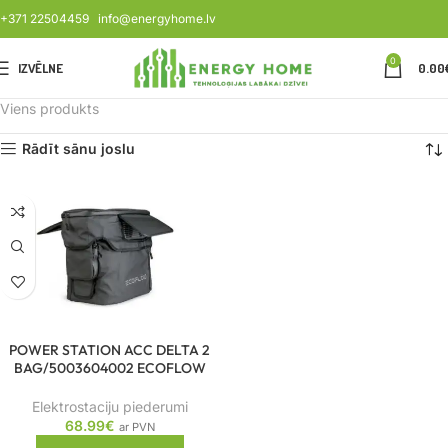
+371 22504459
info@energyhome.lv
0
IZVĒLNE
0.00
Viens produkts
Rādīt sānu joslu
POWER STATION ACC DELTA 2
BAG/5003604002 ECOFLOW
Elektrostaciju piederumi
68.99
€
ar PVN