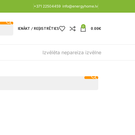
+371 22504459
info@energyhome.lv
0
IENĀKT / REĢISTRĒTIES
0.00
€
Izvēlēta nepareiza izvēlne