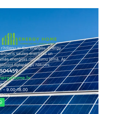
 rītdienu ar tīru enerģiju. Energy
rtneris saules enerģijas un
amās enerģijas risinājumu jomā. Ar
idojot ilgtspējīgu nākotni.
2504459
nergyhome.lv
iks:
P. – 9.00-18.00
 Brīvs