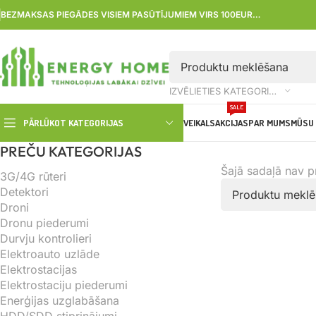
BEZMAKSAS PIEGĀDES VISIEM PASŪTĪJUMIEM VIRS 100EUR…
IZVĒLIETIES KATEGORIJU
SALE
PĀRLŪKOT KATEGORIJAS
VEIKALS
AKCIJAS
PAR MUMS
MŪSU 
PREČU KATEGORIJAS
Šajā sadaļā nav 
3G/4G rūteri
Detektori
Droni
Dronu piederumi
Durvju kontrolieri
Elektroauto uzlāde
Elektrostacijas
Elektrostaciju piederumi
Enerģijas uzglabāšana