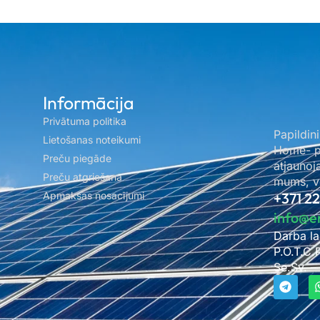
Informācija
Privātuma politika
Papildini
Lietošanas noteikumi
Home- pa
Preču piegāde
atjaunoj
Preču atgriešana
mums, ve
Apmaksas nosacījumi
+371 2
info@e
Darba la
P.O.T.C.
Se.Sv. –