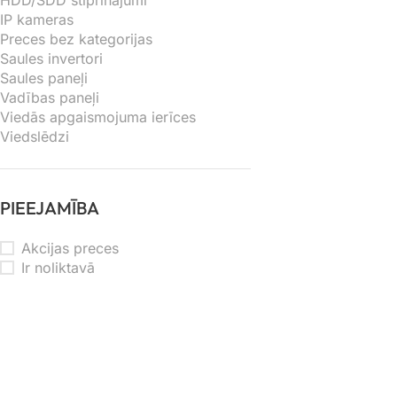
HDD/SDD stiprinājumi
IP kameras
Preces bez kategorijas
Saules invertori
Saules paneļi
Vadības paneļi
Viedās apgaismojuma ierīces
Viedslēdzi
PIEEJAMĪBA
Akcijas preces
Ir noliktavā