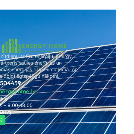
 rītdienu ar tīru enerģiju. Energy
rtneris saules enerģijas un
amās enerģijas risinājumu jomā. Ar
idojot ilgtspējīgu nākotni.
2504459
nergyhome.lv
iks:
P. – 9.00-18.00
 Brīvs