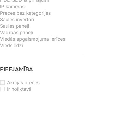
HDD/SDD stiprinājumi
IP kameras
Preces bez kategorijas
Saules invertori
Saules paneļi
Vadības paneļi
Viedās apgaismojuma ierīces
Viedslēdzi
PIEEJAMĪBA
Akcijas preces
Ir noliktavā