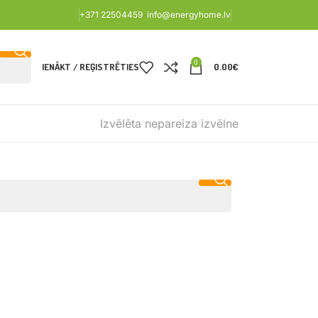
+371 22504459
info@energyhome.lv
0
IENĀKT / REĢISTRĒTIES
0.00
€
Izvēlēta nepareiza izvēlne