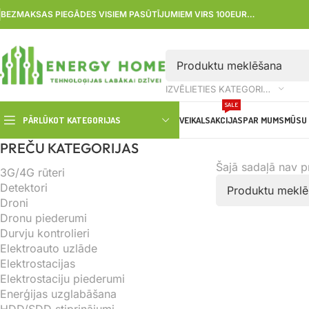
BEZMAKSAS PIEGĀDES VISIEM PASŪTĪJUMIEM VIRS 100EUR…
IZVĒLIETIES KATEGORIJU
SALE
PĀRLŪKOT KATEGORIJAS
VEIKALS
AKCIJAS
PAR MUMS
MŪSU 
PREČU KATEGORIJAS
Šajā sadaļā nav 
3G/4G rūteri
Detektori
Droni
Dronu piederumi
Durvju kontrolieri
Elektroauto uzlāde
Elektrostacijas
Elektrostaciju piederumi
Enerģijas uzglabāšana