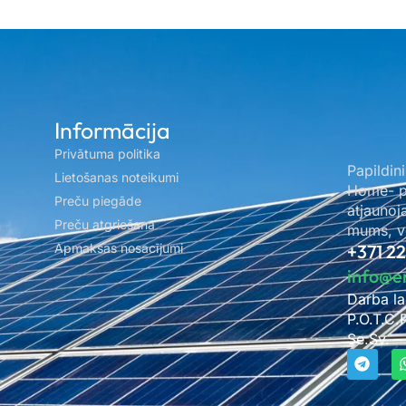
Informācija
Privātuma politika
Papildini
Lietošanas noteikumi
Home- pa
Preču piegāde
atjaunoj
Preču atgriešana
mums, ve
Apmaksas nosacījumi
+371 2
info@e
Darba la
P.O.T.C.
Se.Sv. –