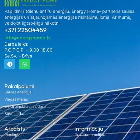
Papildini rītdienu ar tīru enerģiju. Energy Home- partneris saules
enerģijas un atjaunojamās enerģijas risinājumu jomā. Ar mums,
veidojot ilgtspējīgu nākotni.
+371 22504459
info@energyhome.lv
Darba laiks:
P.O.T.C.P. – 9.00-18.00
Se.Sv. – Brīvs
Pakalpojumi
Saules enerģija
Viedās mājas
Elektroinstalācijas darbi
Būvniecība
Atbalsts
Informācija
Pieslēgties
Privātuma politika