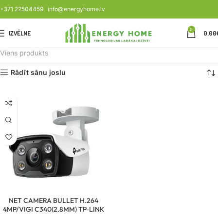
+371 22504459
info@energyhome.lv
0
IZVĒLNE
0.00
Viens produkts
Rādīt sānu joslu
NET CAMERA BULLET H.264
4MP/VIGI C340(2.8MM) TP-LINK