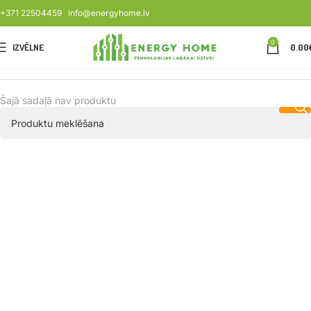
+371 22504459
info@energyhome.lv
0
IZVĒLNE
0.00
Šajā sadaļā nav produktu