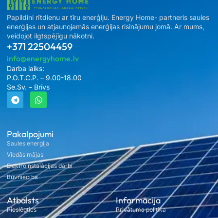
Papildini rītdienu ar tīru enerģiju. Energy Home- partneris saules
enerģijas un atjaunojamās enerģijas risinājumu jomā. Ar mums,
veidojot ilgtspējīgu nākotni.
+371 22504459
info@energyhome.lv
Darba laiks:
P.O.T.C.P. – 9.00-18.00
Se.Sv. – Brīvs
Pakalpojumi
Saules enerģija
Viedās mājas
Elektroinstalācijas darbi
Būvniecība
Atbalsts
Informācija
Pieslēgties
Privātuma politika