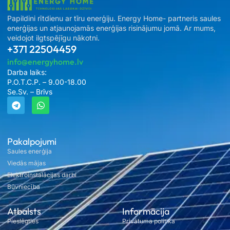
Papildini rītdienu ar tīru enerģiju. Energy Home- partneris saules
enerģijas un atjaunojamās enerģijas risinājumu jomā. Ar mums,
veidojot ilgtspējīgu nākotni.
+371 22504459
info@energyhome.lv
Darba laiks:
P.O.T.C.P. – 9.00-18.00
Se.Sv. – Brīvs
Pakalpojumi
Saules enerģija
Viedās mājas
Elektroinstalācijas darbi
Būvniecība
Atbalsts
Informācija
Pieslēgties
Privātuma politika