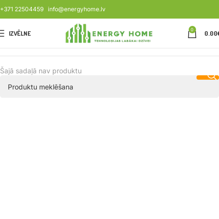
+371 22504459
info@energyhome.lv
0
IZVĒLNE
0.00
Šajā sadaļā nav produktu