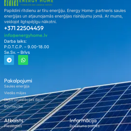
Papildini rītdienu ar tīru enerģiju. Energy Home- partneris saules
enerģijas un atjaunojamās enerģijas risinājumu jomā. Ar mums,
veidojot ilgtspējīgu nākotni.
+371 22504459
info@energyhome.lv
Darba laiks:
P.O.T.C.P. – 9.00-18.00
Se.Sv. – Brīvs
Pakalpojumi
Saules enerģija
Viedās mājas
Elektroinstalācijas darbi
Būvniecība
Atbalsts
Informācija
Pieslēgties
Privātuma politika