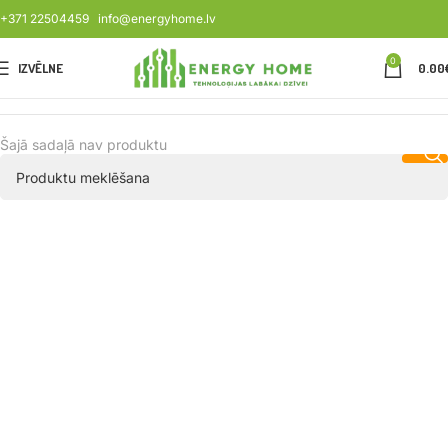
+371 22504459
info@energyhome.lv
0
IZVĒLNE
0.00
Šajā sadaļā nav produktu