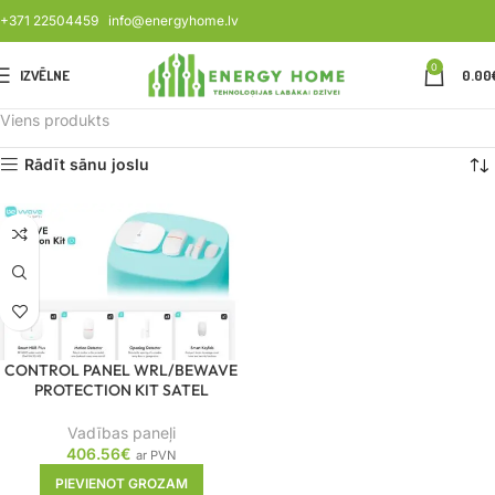
+371 22504459
info@energyhome.lv
0
IZVĒLNE
0.00
Viens produkts
Rādīt sānu joslu
CONTROL PANEL WRL/BEWAVE
PROTECTION KIT SATEL
Vadības paneļi
406.56
€
ar PVN
PIEVIENOT GROZAM