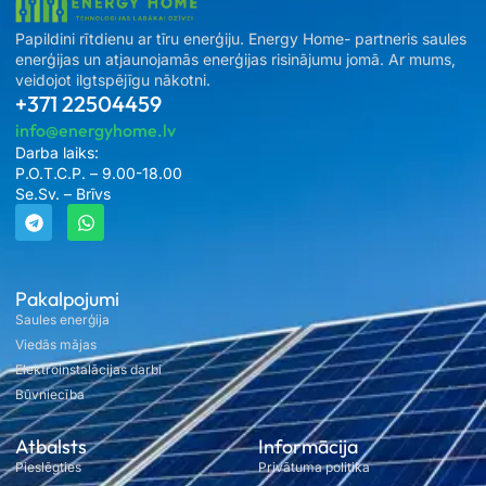
Papildini rītdienu ar tīru enerģiju. Energy Home- partneris saules
enerģijas un atjaunojamās enerģijas risinājumu jomā. Ar mums,
veidojot ilgtspējīgu nākotni.
+371 22504459
info@energyhome.lv
Darba laiks:
P.O.T.C.P. – 9.00-18.00
Se.Sv. – Brīvs
Pakalpojumi
Saules enerģija
Viedās mājas
Elektroinstalācijas darbi
Būvniecība
Atbalsts
Informācija
Pieslēgties
Privātuma politika