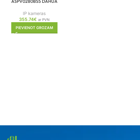
ASPV0280BS5 DAHUA
IP kameras
355.74
€
ar PVN
PIEVIENOT GROZAM