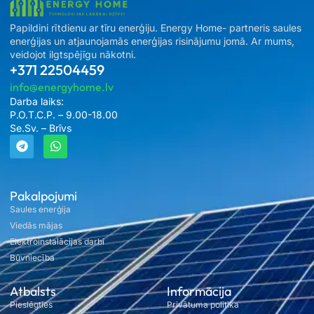
Papildini rītdienu ar tīru enerģiju. Energy Home- partneris saules
enerģijas un atjaunojamās enerģijas risinājumu jomā. Ar mums,
veidojot ilgtspējīgu nākotni.
+371 22504459
info@energyhome.lv
Darba laiks:
P.O.T.C.P. – 9.00-18.00
Se.Sv. – Brīvs
Pakalpojumi
Saules enerģija
Viedās mājas
Elektroinstalācijas darbi
Būvniecība
Atbalsts
Informācija
Pieslēgties
Privātuma politika