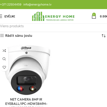
+371 22504459
info@energyhome.lv
0
IZVĒLNE
0.00
Viens produkts
Rādīt sānu joslu
NET CAMERA 8MP IR
EYEBALL/IPC-HDW3849H-