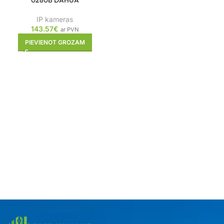
0280B DAHUA
IP kameras
143.57
€
ar PVN
PIEVIENOT GROZAM