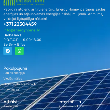
Papildini rītdienu ar tīru enerģiju. Energy Home- partneris saules
enerģijas un atjaunojamās enerģijas risinājumu jomā. Ar mums,
veidojot ilgtspējīgu nākotni.
+371 22504459
info@energyhome.lv
Darba laiks:
P.O.T.C.P. – 9.00-18.00
Se.Sv. – Brīvs
Pakalpojumi
Saules enerģija
Viedās mājas
Elektroinstalācijas darbi
Būvniecība
Atbalsts
Informācija
Pieslēgties
Privātuma politika