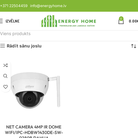
+371 22504459
info@energyhome.lv
0
IZVĒLNE
0.00
Viens produkts
Rādīt sānu joslu
NET CAMERA 4MP IR DOME
WIFI/IPC-HDBW1430DE-SW-