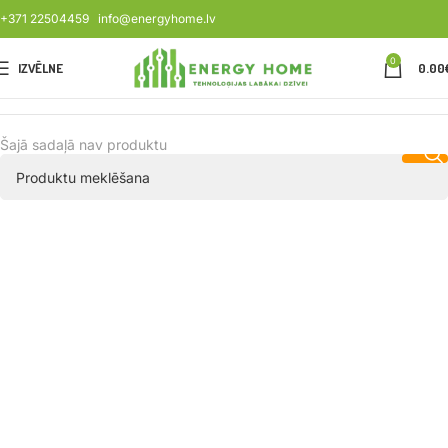
+371 22504459
info@energyhome.lv
0
IZVĒLNE
0.00
Šajā sadaļā nav produktu