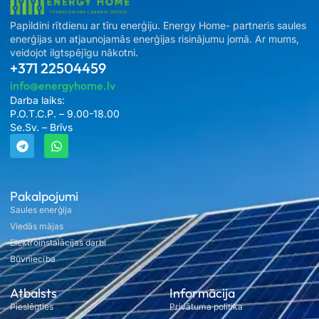
Papildini rītdienu ar tīru enerģiju. Energy Home- partneris saules
enerģijas un atjaunojamās enerģijas risinājumu jomā. Ar mums,
veidojot ilgtspējīgu nākotni.
+371 22504459
info@energyhome.lv
Darba laiks:
P.O.T.C.P. – 9.00-18.00
Se.Sv. – Brīvs
Pakalpojumi
Saules enerģija
Viedās mājas
Elektroinstalācijas darbi
Būvniecība
Atbalsts
Informācija
Pieslēgties
Privātuma politika