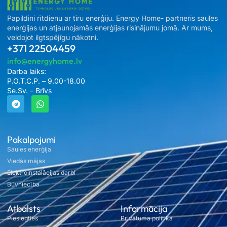
Papildini rītdienu ar tīru enerģiju. Energy Home- partneris saules
enerģijas un atjaunojamās enerģijas risinājumu jomā. Ar mums,
veidojot ilgtspējīgu nākotni.
+371 22504459
info@energyhome.lv
Darba laiks:
P.O.T.C.P. – 9.00-18.00
Se.Sv. – Brīvs
Pakalpojumi
Saules enerģija
Viedās mājas
Elektroinstalācijas darbi
Būvniecība
Atbalsts
Informācija
Pieslēgties
Privātuma politika