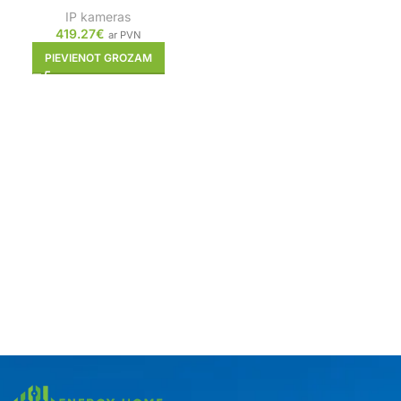
IP kameras
419.27
€
ar PVN
PIEVIENOT GROZAM