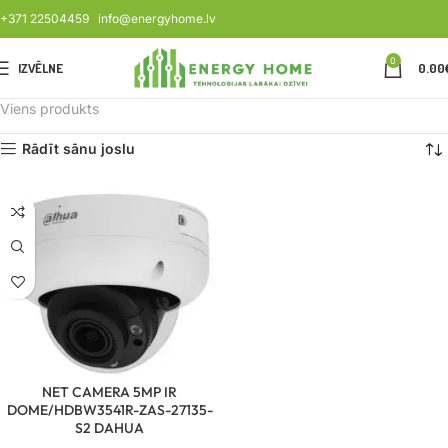
+371 22504459
info@energyhome.lv
0
IZVĒLNE
0.00
Viens produkts
Rādīt sānu joslu
NET CAMERA 5MP IR
DOME/HDBW3541R-ZAS-27135-
S2 DAHUA