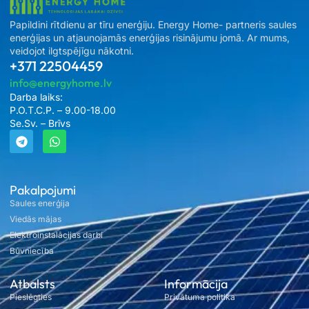
Papildini rītdienu ar tīru enerģiju. Energy Home- partneris saules
enerģijas un atjaunojamās enerģijas risinājumu jomā. Ar mums,
veidojot ilgtspējīgu nākotni.
+371 22504459
info@energyhome.lv
Darba laiks:
P.O.T.C.P. – 9.00-18.00
Se.Sv. – Brīvs
Pakalpojumi
Saules enerģija
Viedās mājas
Elektroinstalācijas darbi
Būvniecība
Atbalsts
Informācija
Pieslēgties
Privātuma politika