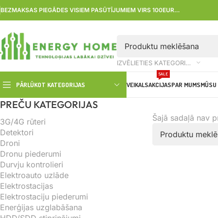
BEZMAKSAS PIEGĀDES VISIEM PASŪTĪJUMIEM VIRS 100EUR…
IZVĒLIETIES KATEGORIJU
SALE
PĀRLŪKOT KATEGORIJAS
VEIKALS
AKCIJAS
PAR MUMS
MŪSU 
PREČU KATEGORIJAS
Šajā sadaļā nav 
3G/4G rūteri
Detektori
Droni
Dronu piederumi
Durvju kontrolieri
Elektroauto uzlāde
Elektrostacijas
Elektrostaciju piederumi
Enerģijas uzglabāšana