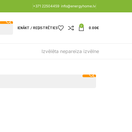
+371 22504459
info@energyhome.lv
0
IENĀKT / REĢISTRĒTIES
0.00
€
Izvēlēta nepareiza izvēlne