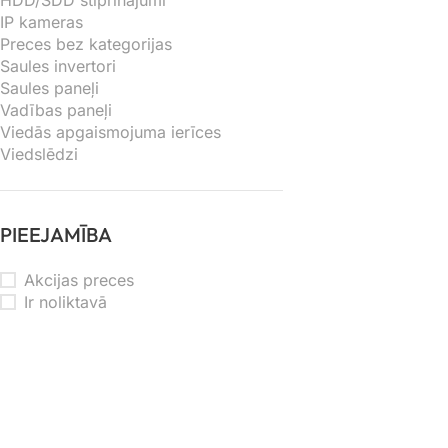
HDD/SDD stiprinājumi
IP kameras
Preces bez kategorijas
Saules invertori
Saules paneļi
Vadības paneļi
Viedās apgaismojuma ierīces
Viedslēdzi
PIEEJAMĪBA
Akcijas preces
Ir noliktavā