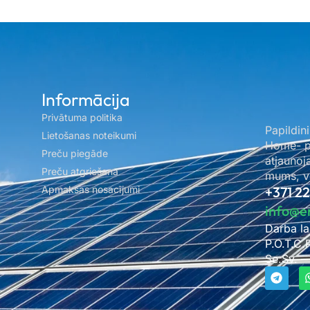
Informācija
Privātuma politika
Papildini
Lietošanas noteikumi
Home- pa
Preču piegāde
atjaunoj
Preču atgriešana
mums, ve
Apmaksas nosacījumi
+371 2
info@e
Darba la
P.O.T.C.
Se.Sv. –