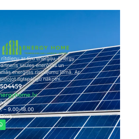
 rītdienu ar tīru enerģiju. Energy
rtneris saules enerģijas un
amās enerģijas risinājumu jomā. Ar
idojot ilgtspējīgu nākotni.
2504459
nergyhome.lv
iks:
P. – 9.00-18.00
 Brīvs